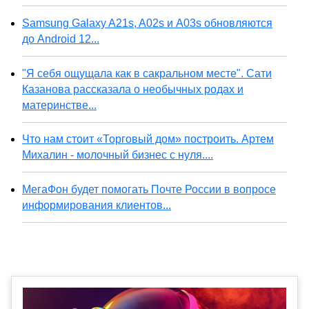
Samsung Galaxy A21s, A02s и A03s обновляются
до Android 12...
"Я себя ощущала как в сакральном месте". Сати
Казанова рассказала о необычных родах и
материнстве...
Что нам стоит «Торговый дом» построить. Артем
Михалин - молочный бизнес с нуля....
МегаФон будет помогать Почте России в вопросе
информирования клиентов...