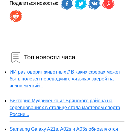
Поделиться новостью:
Топ новости часа
ИИ разговорит животных // В каких сферах может
быть полезен переводчик с «языка» зверей на
человеческий...
Виктория Мудриченко из Брянского района на
соревнованиях в столице стала мастером спорта
России...
Samsung Galaxy A21s, A02s и A03s обновляются