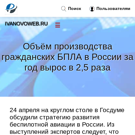
Поиск
Пользователям
IVANOVOWEB.RU
☰
Новости
»
Объём производства
Тренды новостей
»
гражданских БПЛА в России за
год вырос в 2,5 раза
Рубрики
»
Правила
»
Контакт
»
24 апреля на круглом столе в Госдуме
обсудили стратегию развития
беспилотной авиации в России. Из
выступлений экспертов следует, что