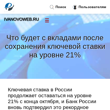
Поиск
Пользователям
IVANOVOWEB.RU
☰
Новости
»
Что будет с вкладами после
Тренды новостей
»
сохранения ключевой ставки
на уровне 21%
Рубрики
»
Правила
»
Контакт
»
Ключевая ставка в России
продолжает оставаться на уровне
21% с конца октября, и Банк России
вновь подтвердил это рекордное