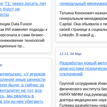
г Т1: через десять лет
генеральный менеджер
д будут не
Татьяна Кононович назна
исты
генеральным менеджером
енции Data Fusion
Capital. Она объявила о п
как ИИ изменяет подходы к
своей странице в социаль
ерсонала и сами бизнес-
LinkedIn. В новой д...
роникновение технологий
ционные пр...
12:13, 04 Мар
Разработан новый мет
ар
диагностики психическ
нчельскис: «У игроков
отклонений
коления иные ценности
Группой сотрудников Инж
дею были, а сейчас за
физического института б
енталитет не тот, все
НИЯУ МИФИ под руковод
сь, мы рвались в
доктора медицинских наук
а эти из нее убегают»
Гуляева разработаны нова