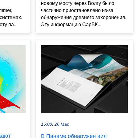
новому мосту через Волгу было
mmer,
частично приостановлено из-за
 системах.
обнаружения древнего захоронения.
у па...
Эту информацию СарБК...
16:00, 26 Мар
щают
В Панаме обнаружен вид