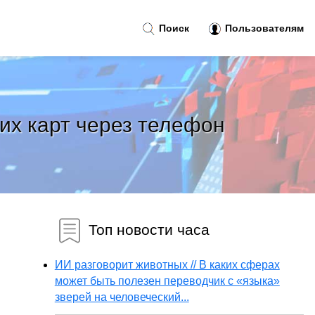
Поиск
Пользователям
их карт через телефон
Топ новости часа
ИИ разговорит животных // В каких сферах
может быть полезен переводчик с «языка»
зверей на человеческий...