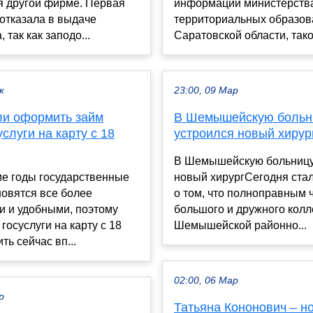
я другой фирме. Первая
информации министерства
отказала в выдаче
территориальных образов
 так как заподо...
Саратовской области, такое
к
23:00, 09 Мар
ли оформить займ
В Шемышейскую больн
услуги на карту с 18
устроился новый хирур
В Шемышейскую больницу
ие годы государственные
новый хирургСегодня стал
новятся все более
о том, что полноправным 
и и удобными, поэтому
большого и дружного колл
 госуслуги на карту с 18
Шемышейской районно...
ть сейчас вп...
02:00, 06 Мар
р
Татьяна Кононович – н