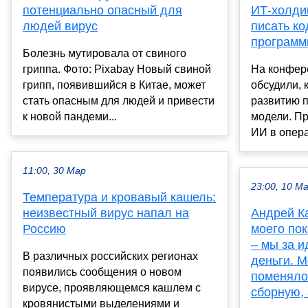
потенциально опасный для
ИТ-холдин
людей вирус
писать ко
программ
Болезнь мутировала от свиного
гриппа. Фото: Pixabay Новый свиной
На конфер
грипп, появившийся в Китае, может
обсудили, 
стать опасным для людей и привести
развитию п
к новой пандеми...
модели. П
ИИ в опера
11:00, 30 Мар
23:00, 10 М
Температура и кровавый кашель:
неизвестный вирус напал на
Андрей Ка
Россию
моего по
– мы за и
В различных российских регионах
деньги. М
появились сообщения о новом
поменяло
вирусе, проявляющемся кашлем с
сборную, 
кровянистыми выделениями и