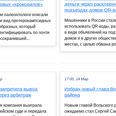
деньги через расклеен
совых «крокодилов»
подъездах домов QR-к
ие палеонтологи описали
Мошенники в России стал
 и вид протерокампсидных
использовать QR-коды, р
образных, который
в виде объявлений на под
дентифицировать по почти
домов и в других общест
сохранившей...
местах, с целью обмана ро
ар
17:00, 14 Мар
 запретила вывод
Избран новый глава Во
через арбитраж
района
я компания выиграла
Новым главой Вольского 
тейском суде и передала
ожидаемо стал Сергей С