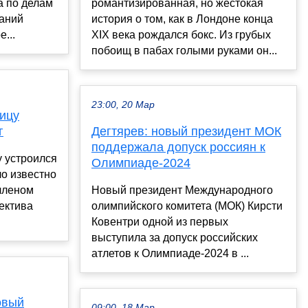
 по делам
романтизированная, но жестокая
аний
история о том, как в Лондоне конца
...
XIX века рождался бокс. Из грубых
побоищ в пабах голыми руками он...
23:00, 20 Мар
ицу
г
Дегтярев: новый президент МОК
поддержала допуск россиян к
 устроился
Олимпиаде-2024
о известно
членом
Новый президент Международного
ектива
олимпийского комитета (МОК) Кирсти
Ковентри одной из первых
выступила за допуск российских
атлетов к Олимпиаде-2024 в ...
овый
09:00, 18 Мар