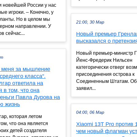
и новейшей России у нас
ые игроки. – Конечно, у
аланты. Но в целом мы
21:00, 30 Мар
верном направлении. У
в сейчас...
Новый премьер Гренла
высказался о претензи
Новый премьер-министр 
кт
Йенс-Фредерик Нильсен
категорически отверг воз
 меня за мышление
присоединения острова к
среднего класса".
Соединенным Штатам. Об 
лгар ответила на
заявил...
 в том, что она
деньги Павла Дурова на
ю жизнь
04:00, 06 Мар
ар, которая летом
том, что она является
Xiaomi 13T Pro против 1
оих детей создателя
чем новый флагман уст