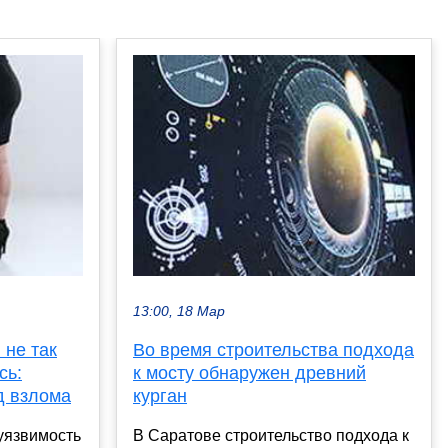
13:00, 18 Мар
 не так
Во время строительства подхода
сь:
к мосту обнаружен древний
д взлома
курган
уязвимость
В Саратове строительство подхода к