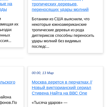
ные на
тропических деревьев,
оды
переносящих удары молний
и
Ботаники из США выяснили, что
азмещая их
некоторые южноамериканские
ъездах
тропические деревья из рода
венных
диптериксов способны переносить
ссия...
удары молний без видимых
последс...
00:00, 13 Мар
льского
Москва дерется в перчатках //
Новый викторианский сериал
Стивена Найта на ВВС One
района
афонов.По
«Тысяча ударов» —