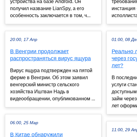
устройства на базе Android. Он
требовани
получил название LianSpy, а его
инстанция 
особенность заключается в том, ч...
исполлиста,
20:00, 17 Апр
01:00, 08 Де
В Венгрии продолжает
Реально 
распространяться вирус ящура
через гос
лет?
Вирус ящура подтвержден на пятой
ферме в Венгрии. Об этом заявил
В последн
венгерский министр сельского
услуги ста
хозяйства Иштван Надь в
доступным
видеообращении, опубликованном ...
займ через
лет оформи
06:00, 25 Мар
11:00, 29 Ап
В Китае обнаружили