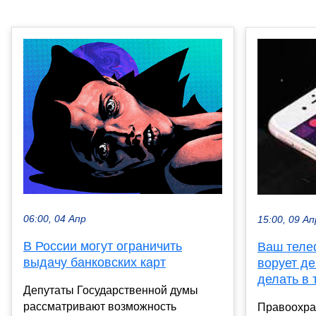
06:00, 04 Апр
15:00, 09 Ап
В России могут ограничить
Ваш теле
выдачу банковских карт
ворует де
делать в 
Депутаты Государственной думы
рассматривают возможность
Правоохра