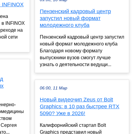
 INFINOX
Пензенский кадровый центр
чена
запустил новый формат
 в INFINOX
молодежного клуба
ереходе на
ной сети
Пензенский кадровый центр запустил
новый формат молодежного клуба
Благодаря новому формату
выпускники вузов смогут лучше
узнать о деятельности ведущи...
од
их
06:00, 11 Мар
Новый видеочип Zeus от Bolt
енерно-
Graphics: в 10 раз быстрее RTX
иомедицины
5090? Уже в 2026!
ством
 Сергея
Калифорнийский стартап Bolt
то...
Graphics представил новый