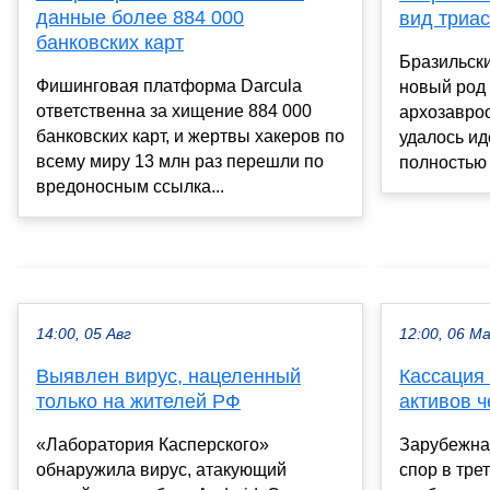
данные более 884 000
вид триа
банковских карт
Бразильск
Фишинговая платформа Darcula
новый род
ответственна за хищение 884 000
архозавро
банковских карт, и жертвы хакеров по
удалось и
всему миру 13 млн раз перешли по
полностью 
вредоносным ссылка...
14:00, 05 Авг
12:00, 06 М
Выявлен вирус, нацеленный
Кассация
только на жителей РФ
активов 
«Лаборатория Касперского»
Зарубежна
обнаружила вирус, атакующий
спор в тре