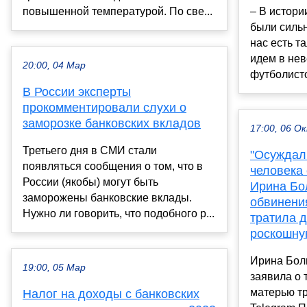
повышенной температурой. По све...
– В истори
были сильн
нас есть т
идем в не
20:00, 04 Мар
футболисто
В России эксперты
прокомментировали слухи о
заморозке банковских вкладов
17:00, 06 О
Третьего дня в СМИ стали
"Осуждал
появляться сообщения о том, что в
человека 
России (якобы) могут быть
Ирина Бо
заморожены банковские вклады.
обвинения
Нужно ли говорить, что подобного р...
тратила 
роскошну
Ирина Болг
19:00, 05 Мар
заявила о 
матерью тр
Налог на доходы с банковских