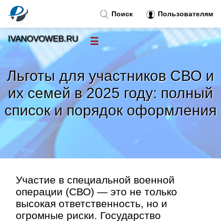
Поиск
Пользователям
IVANOVOWEB.RU
☰
Новости
»
Льготы для участников СВО и
Тренды новостей
»
их семей в 2025 году: полный
список и порядок оформления
Рубрики
»
Правила
»
Контакт
»
Участие в специальной военной
операции (СВО) — это не только
высокая ответственность, но и
огромные риски. Государство