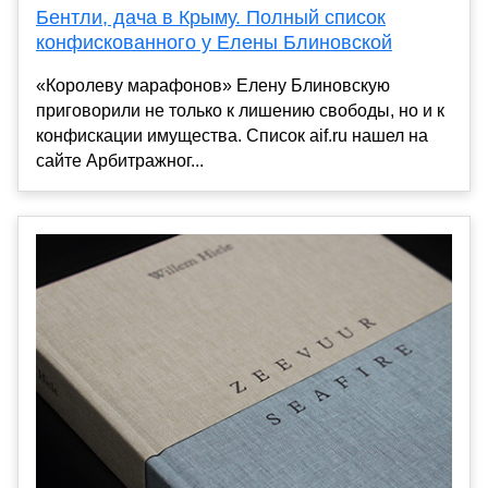
Бентли, дача в Крыму. Полный список
конфискованного у Елены Блиновской
«Королеву марафонов» Елену Блиновскую
приговорили не только к лишению свободы, но и к
конфискации имущества. Список aif.ru нашел на
сайте Арбитражног...