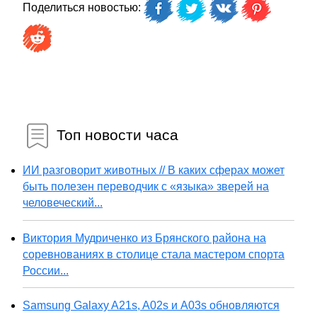
Поделиться новостью:
Топ новости часа
ИИ разговорит животных // В каких сферах может
быть полезен переводчик с «языка» зверей на
человеческий...
Виктория Мудриченко из Брянского района на
соревнованиях в столице стала мастером спорта
России...
Samsung Galaxy A21s, A02s и A03s обновляются