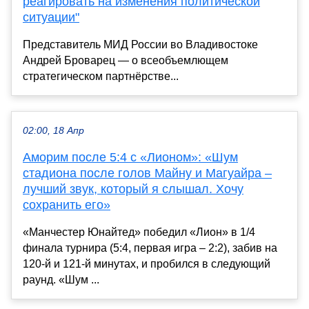
реагировать на изменения политической
ситуации"
Представитель МИД России во Владивостоке
Андрей Броварец — о всеобъемлющем
стратегическом партнёрстве...
02:00, 18 Апр
Аморим после 5:4 с «Лионом»: «Шум
стадиона после голов Майну и Магуайра –
лучший звук, который я слышал. Хочу
сохранить его»
«Манчестер Юнайтед» победил «Лион» в 1/4
финала турнира (5:4, первая игра – 2:2), забив на
120-й и 121-й минутах, и пробился в следующий
раунд. «Шум ...