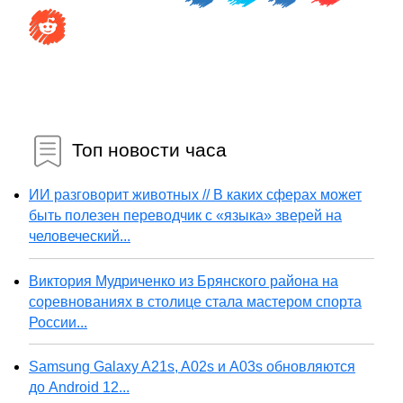
Топ новости часа
ИИ разговорит животных // В каких сферах может
быть полезен переводчик с «языка» зверей на
человеческий...
Виктория Мудриченко из Брянского района на
соревнованиях в столице стала мастером спорта
России...
Samsung Galaxy A21s, A02s и A03s обновляются
до Android 12...