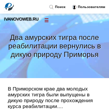
Поиск
Пользователям
IVANOVOWEB.RU
☰
Новости
»
Два амурских тигра после
Тренды новостей
»
реабилитации вернулись в
дикую природу Приморья
Рубрики
»
Правила
»
Контакт
»
В Приморском крае два молодых
амурских тигра были выпущены в
дикую природу после прохождения
курса реабилитации....