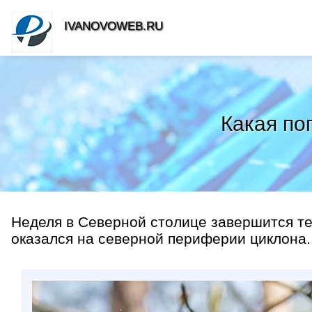
IVANOVOWEB.RU
Какая по
Неделя в Северной столице завершится те
оказался на северной периферии циклона..