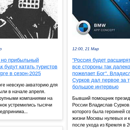
р
12:00, 21 Мар
 но прибыльный
"Россия будет расширя
ак будут катать туристов
все стороны так далеко
рге в сезон-2025
пожелает Бог". Владис
Сурков дал первое за т
ге невскую акваторию для
большое интервью
ыли в начале апреля.
крупными компаниями на
Бывший помощник презид
нок устремились тысячи
России Владислав Сурков
едпринима...
которого была героиней с
жизни Москвы нулевых и 
после ухода из Кремля в 20