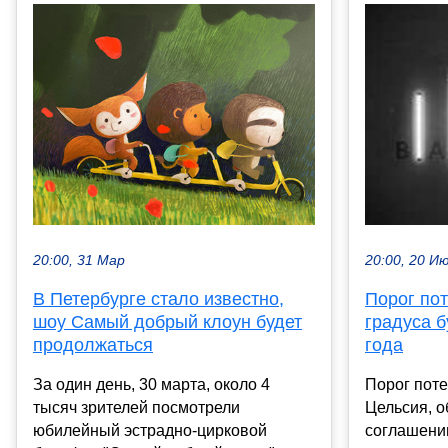
20:00, 31 Мар
20:00, 20 И
В Петербурге стало известно,
Порог по
шоу Самый добрый клоун будет
градуса б
продолжаться
года
За один день, 30 марта, около 4
Порог поте
тысяч зрителей посмотрели
Цельсия, 
юбилейный эстрадно-цирковой
соглашении