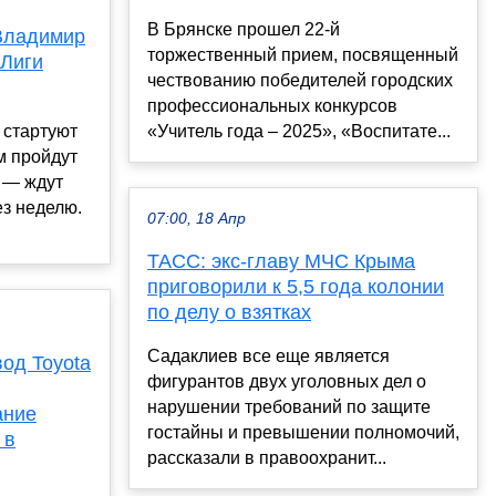
В Брянске прошел 22-й
 Владимир
торжественный прием, посвященный
 Лиги
чествованию победителей городских
профессиональных конкурсов
 стартуют
«Учитель года – 2025», «Воспитате...
м пройдут
 — ждут
з неделю.
07:00, 18 Апр
ТАСС: экс-главу МЧС Крыма
приговорили к 5,5 года колонии
по делу о взятках
Садаклиев все еще является
од Toyota
фигурантов двух уголовных дел о
нарушении требований по защите
ание
гостайны и превышении полномочий,
 в
рассказали в правоохранит...