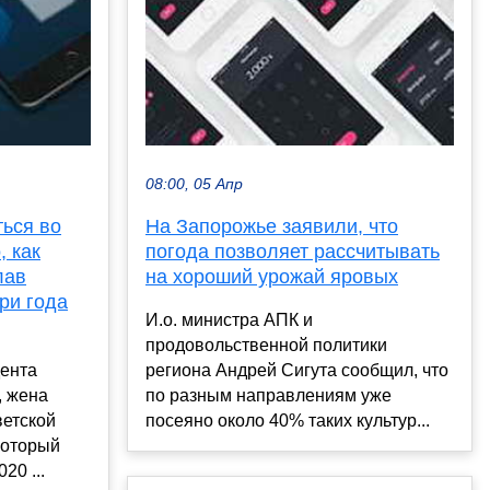
08:00, 05 Апр
ться во
На Запорожье заявили, что
, как
погода позволяет рассчитывать
лав
на хороший урожай яровых
ри года
И.о. министра АПК и
продовольственной политики
ента
региона Андрей Сигута сообщил, что
, жена
по разным направлениям уже
ветской
посеяно около 40% таких культур...
который
20 ...