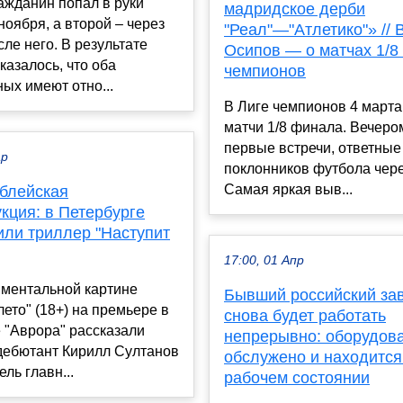
ажданин попал в руки
мадридское дерби
ноября, а второй – через
"Реал"—"Атлетико"» //
сле него. В результате
Осипов — о матчах 1/8
казалось, что оба
чемпионов
ых имеют отно...
В Лиге чемпионов 4 марта
матчи 1/8 финала. Вечеро
первые встречи, ответные
ар
поклонников футбола чере
Самая яркая выв...
иблейская
кция: в Петербурге
или триллер "Наступит
17:00, 01 Апр
иментальной картине
Бывший российский зав
лето" (18+) на премьере в
снова будет работать
 "Аврора" рассказали
непрерывно: оборудов
дебютант Кирилл Султанов
обслужено и находится
ль главн...
рабочем состоянии