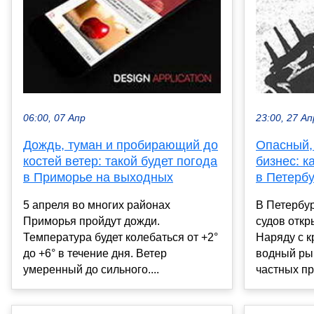
06:00, 07 Апр
23:00, 27 Ап
Дождь, туман и пробирающий до
Опасный,
костей ветер: такой будет погода
бизнес: к
в Приморье на выходных
в Петербу
5 апреля во многих районах
В Петербур
Приморья пройдут дожди.
судов откр
Температура будет колебаться от +2°
Наряду с 
до +6° в течение дня. Ветер
водный ры
умеренный до сильного....
частных пр