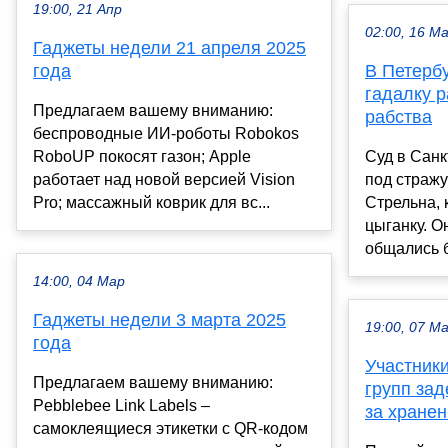
19:00, 21 Апр
02:00, 16 М
Гаджеты недели 21 апреля 2025
года
В Петерб
гадалку р
Предлагаем вашему вниманию:
рабства
беспроводные ИИ-роботы Robokos
RoboUP покосят газон; Apple
Суд в Санк
работает над новой версией Vision
под стражу
Pro; массажный коврик для вс...
Стрельна, 
цыганку. О
общались б
14:00, 04 Мар
Гаджеты недели 3 марта 2025
19:00, 07 М
года
Участник
Предлагаем вашему вниманию:
групп за
Pebblebee Link Labels –
за хранен
самоклеящиеся этикетки с QR-кодом