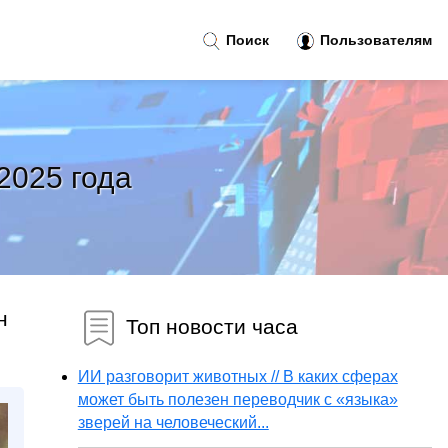
Поиск
Пользователям
2025 года
н
Топ новости часа
ИИ разговорит животных // В каких сферах
может быть полезен переводчик с «языка»
зверей на человеческий...