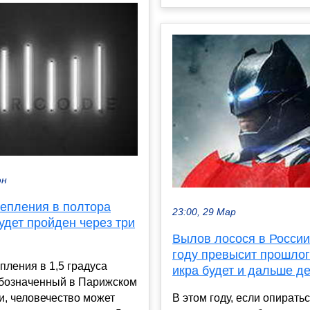
юн
тепления в полтора
23:00, 29 Мар
удет пройден через три
Вылов лосося в России
году превысит прошлог
пления в 1,5 градуса
икра будет и дальше д
обозначенный в Парижском
, человечество может
В этом году, если опирать