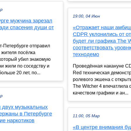
ар
19:00, 04 Июн
урге мужчина зарезал
ади спасения души от
«Отражает наши амбиц
CDPR уклонились от от
будет ли графика The W
т-Петербурге отправил
соответствовать уровн
 жителя посёлка
технодемо
который убил знакомую
ни жили по соседству и
Проведённая накануне CD 
ольше 20 лет, по...
Red техническая демонст
ролевого экшена с откры
The Witcher 4 впечатлила
качеством графики и ан...
ар
и двух музыкальных
держаны в Петербурге
11:00, 05 Мар
ие наркотиков
«В центре внимания бу