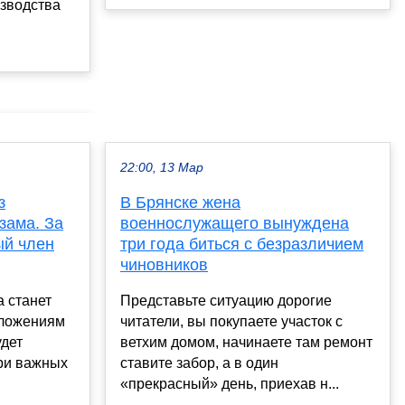
изводства
22:00, 13 Мар
з
В Брянске жена
зама. За
военнослужащего вынуждена
ый член
три года биться с безразличием
чиновников
 станет
Представьте ситуацию дорогие
оложениям
читатели, вы покупаете участок с
удет
ветхим домом, начинаете там ремонт
три важных
ставите забор, а в один
«прекрасный» день, приехав н...