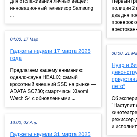
для отслеживания личных вещей;
Первый гр
инновационный телевизор Samsung
полиции 2 
...
два дня по
проверок о
арестованн
04:00, 17 Мар
Гаджеты недели 17 марта 2025
00:00, 21 М
года
Нуар и б
Предлагаем вашему вниманию:
деконстру
одеяло-сауна HEALiX; самый
представ
крохотный внешний SSD на рынке —
лето"
ADATA SC730; смарт-часы Xiaomi
Watch S4 с обновленными ...
Об экспер
"Наступит 
кинотеатре
режиссёр-
18:00, 02 Апр
и исполните
Гаджеты недели 31 марта 2025