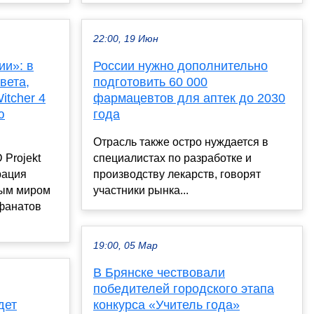
22:00, 19 Июн
ии»: в
России нужно дополнительно
вета,
подготовить 60 000
itcher 4
фармацевтов для аптек до 2030
ю
года
Отрасль также остро нуждается в
Projekt
специалистах по разработке и
рация
производству лекарств, говорят
тым миром
участники рынка...
 фанатов
19:00, 05 Мар
В Брянске чествовали
победителей городского этапа
дет
конкурса «Учитель года»