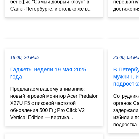
бенефис "Самый добрый клоун" в
перешагнут
Санкт-Петербурге, и столько же в...
достижения 
18:00, 20 Май
23:00, 08 М
Гаджеты недели 19 мая 2025
В Петерб
года
мужчин, 
подростк
Предлагаем вашему вниманию:
новый игровой монитор Acer Predator
Сотрудник
X27U F5 с пиковой частотой
органов Са
обновления 500 Гц; Pro Click V2
задержали
Vertical Edition — вертика...
избили и п
подростка..