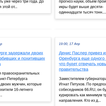
ь уже через три года. До
прогноз науки, объем про
этой от...
икры будет выше десяти-
одиннадцати тысяч тонн....
ар
19:00, 17 Апр
урге задержали двоих
Денис Паслер привез и
избивших и похитивших
Оренбурга еще одного 
а
что будет отвечать нов
правительства
и правоохранительных
нкт-Петербурга
Заместителем губернатора
 двоих мужчин, которые
Игнат Петухов. По предп
охитили 16-летнего
собеседников 66.RU, он б
..
курировать как минимум 
направления. Кто из д...