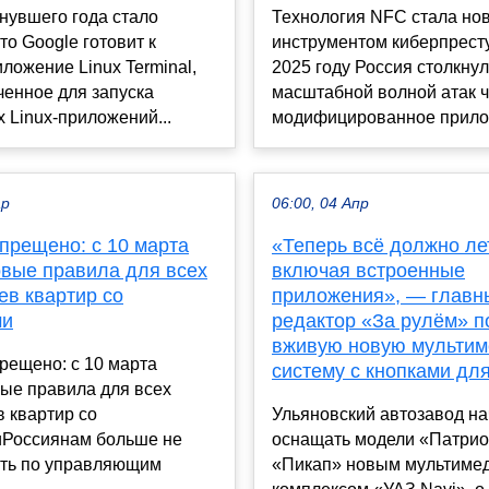
нувшего года стало
Технология NFC стала но
то Google готовит к
инструментом киберпрест
ложение Linux Terminal,
2025 году Россия столкнул
енное для запуска
масштабной волной атак 
 Linux-приложений...
модифицированное прилож
ар
06:00, 04 Апр
прещено: с 10 марта
«Теперь всё должно ле
овые правила для всех
включая встроенные
ев квартир со
приложения», — главн
ми
редактор «За рулём» п
вживую новую мульти
рещено: с 10 марта
систему с кнопками дл
ые правила для всех
 квартир со
Ульяновский автозавод н
иРоссиянам больше не
оснащать модели «Патрио
ать по управляющим
«Пикап» новым мультиме