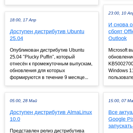
23:00, 10 Ап
18:00, 17 Апр
И снова 
Доступен дистрибутив Ubuntu
сбоят Off
25.04
Outlook
Опубликован дистрибутив Ubuntu
Microsoft 
25.04 "Plucky Puffin", который
обновлени
отнесён к промежуточным выпускам,
KB5002700 
обновления для которых
Windows 11
формируются в течение 9 месяце...
пользовате
05:00, 28 Май
15:00, 07 М
Доступен дистрибутив AlmaLinux
Все акту
10.0
Google Pi
запускать
Представлен релиз дистрибутива