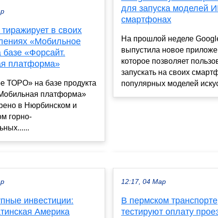
для запуска моделей И
ар
смартфонах
 тиражирует в своих
На прошлой неделе Googl
лениях «Мобильное
выпустила новое приложе
 базе «Форсайт.
которое позволяет пользо
я платформа»
запускать на своих смарт
е ТОРО» на базе продукта
популярных моделей искус
 Мобильная платформа»
дрено в Нюрбинском и
м горно-
ных......
ар
12:17, 04 Мар
упные инвестиции:
В пермском транспорте
атинская Америка
тестируют оплату прое