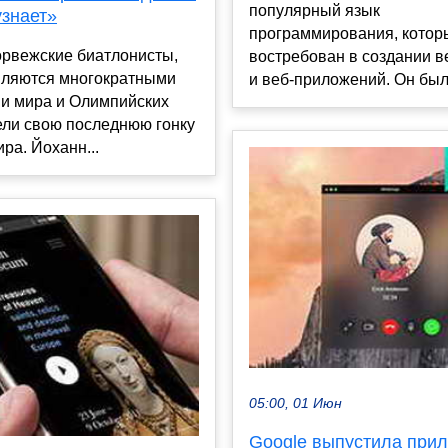
популярный язык
узнает»
программирования, котор
орвежские биатлонисты,
востребован в создании в
вляются многократными
и веб-приложений. Он был
и мира и Олимпийских
ели свою последнюю гонку
ира. Йоханн...
05:00, 01 Июн
Google выпустила при