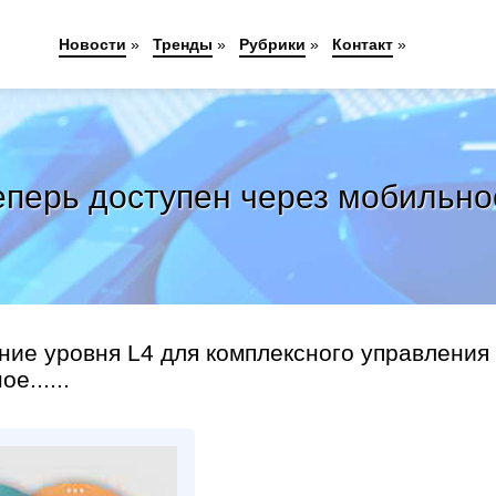
Новости
»
Тренды
»
Рубрики
»
Контакт
»
еперь доступен через мобильн
ние уровня L4 для комплексного управления
е......