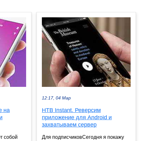
12:17, 04 Мар
е на
HTB Instant. Реверсим
и
приложение для Android и
захватываем сервер
ет собой
Для подписчиковСегодня я покажу