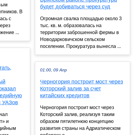
вым
будет добиваться через суд
упников. В
ась с
Огромная свалка площадью около 3
через
тыс. кв. м. образовалась на
ение ...
территории заброшенной фермы в
Новодарковичском сельском
поселении. Прокуратура вынесла ...
тать,
01:00, 09 Апр
ый
Черногория построит мост через
оказал
Которский залив за счет
медийную
китайских кредитов
я УАЗов
Черногория построит мост через
ачал
Которский залив, реализуя таким
т» и
образом пятилетнюю концепцию
дийным
развития страны на Адриатическом