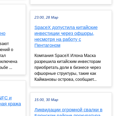
23:00, 28 Мар
SpaceX допустила китайские
тно
инвестиции через офшоры,
несмотря на работу с
вают
Пентагоном
лений о
тал
Компания SpaceX Илона Маска
 включена
разрешила китайским инвесторам
ьбе ...
приобретать доли в бизнесе через
офшорные структуры, такие как
Каймановы острова, сообщает...
NFC и
15:00, 30 Мар
ная кража
Ликвидации огромной свалки в
Брянском районе прокуратура