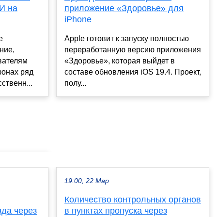
И на
приложение «Здоровье» для
iPhone
e
Apple готовит к запуску полностью
ние,
переработанную версию приложения
вателям
«Здоровье», которая выйдет в
фонах ряд
составе обновления iOS 19.4. Проект,
ственн...
полу...
19:00, 22 Мар
Количество контрольных органов
зда через
в пунктах пропуска через