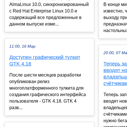
AlmaLinux 10.0, синхронизированный
В конце ми
c Red Hat Enterprise Linux 10.0 и
известно, ч
содержащий все предложенные в
выходу при
данном выпуске изме...
предназнач
настольных
11:00, 16 Мар
20:00, 07 М
Доступен графический тулкит
GTK 4.18
Теперь за
вводят н
После шести месяцев разработки
владельц
опубликован релиз
счётчика
многоплатформенного тулкита для
создания графического интерфейса
Теперь зап
пользователя - GTK 4.18. GTK 4
вводят нов
разв...
владельцев
счётчикам
нужно бег