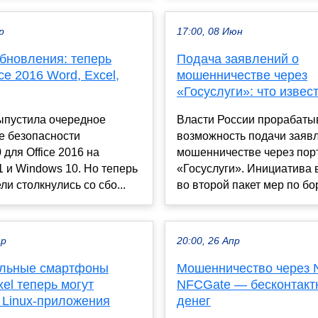
р
17:00, 08 Июн
обновления: теперь
Подача заявлений о
ice 2016 Word, Excel,
мошенничестве через
«Госуслуги»: что извес
выпустила очередное
Власти России прорабаты
е безопасности
возможность подачи заяв
для Office 2016 на
мошенничестве через пор
 и Windows 10. Но теперь
«Госуслуги». Инициатива
ли столкнулись со сбо...
во второй пакет мер по бор
ар
20:00, 26 Апр
альные смартфоны
Мошенничество через 
xel теперь могут
NFCGate — бесконтакт
 Linux-приложения
денег