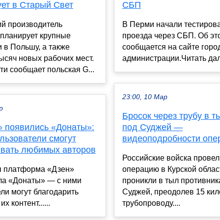
ует в Старый Свет
СБП
ий производитель
В Перми начали тестирова
 планирует крупные
проезда через СБП. Об эт
 в Польшу, а также
сообщается на сайте горо
ысяч новых рабочих мест.
администрации.Читать дал
и сообщает польская G...
23:00, 10 Мар
р
Бросок через трубу в т
» появились «Донаты»:
под Суджей —
льзователи смогут
видеоподробности опе
вать любимых авторов
Российские войска прове
я платформа «Дзен»
операцию в Курской облас
ла «Донаты» — с ними
проникли в тыл противник
ли могут благодарить
Суджей, преодолев 15 кил
х контент......
трубопроводу....