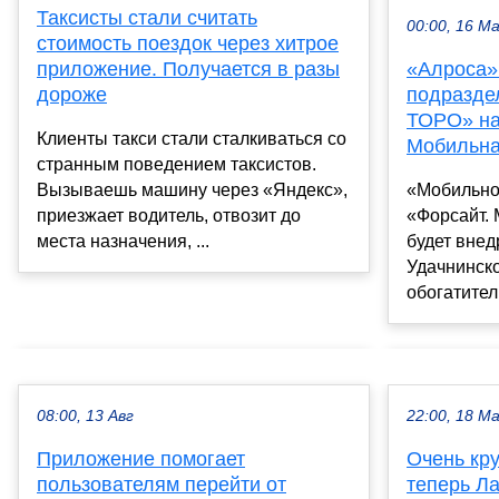
Таксисты стали считать
00:00, 16 М
стоимость поездок через хитрое
приложение. Получается в разы
«Алроса»
дороже
подразде
ТОРО» на
Клиенты такси стали сталкиваться со
Мобильна
странным поведением таксистов.
Вызываешь машину через «Яндекс»,
«Мобильно
приезжает водитель, отвозит до
«Форсайт.
места назначения, ...
будет вне
Удачнинско
обогатитель
08:00, 13 Авг
22:00, 18 М
Приложение помогает
Очень кр
пользователям перейти от
теперь Л