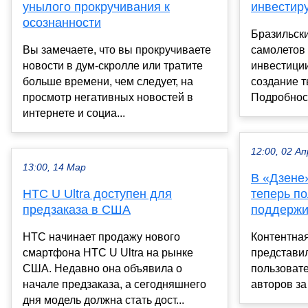
унылого прокручивания к
инвестир
осознанности
Бразильск
Вы замечаете, что вы прокручиваете
самолетов
новости в дум-скролле или тратите
инвестиции
больше времени, чем следует, на
создание т
просмотр негативных новостей в
Подробност
интернете и социа...
12:00, 02 Ап
13:00, 14 Мар
В «Дзене
HTC U Ultra доступен для
теперь по
предзаказа в США
поддержи
HTC начинает продажу нового
Контентна
смартфона HTC U Ultra на рынке
представи
США. Недавно она объявила о
пользовате
начале предзаказа, а сегодняшнего
авторов за и
дня модель должна стать дост...