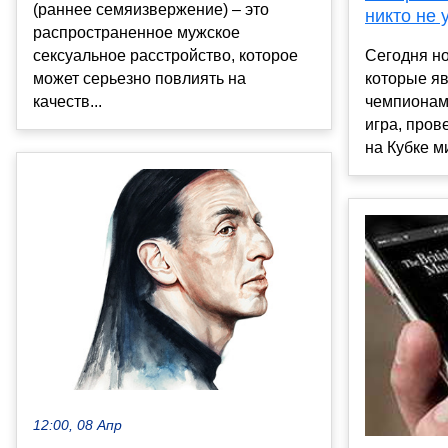
(раннее семяизвержение) – это
никто не 
распространенное мужское
сексуальное расстройство, которое
Сегодня н
может серьезно повлиять на
которые я
качеств...
чемпионам
игра, пров
на Кубке м
12:00, 08 Апр