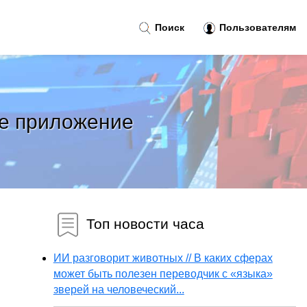
Поиск
Пользователям
ое приложение
Топ новости часа
ИИ разговорит животных // В каких сферах
может быть полезен переводчик с «языка»
зверей на человеческий...