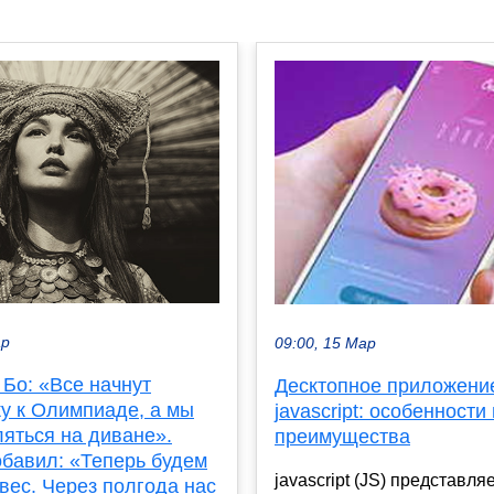
ар
09:00, 15 Мар
Бо: «Все начнут
Десктопное приложени
ку к Олимпиаде, а мы
jаvascript: особенности 
яться на диване».
преимущества
обавил: «Теперь будем
jаvascript (JS) представля
вес. Через полгода нас