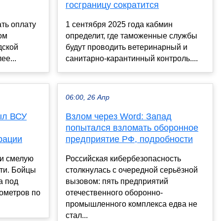
госграницу сократится
ть оплату
1 сентября 2025 года кабмин
ом
определит, где таможенные службы
дской
будут проводить ветеринарный и
ее...
санитарно-карантинный контроль....
06:00, 26 Апр
ыл ВСУ
Взлом через Word: Запад
попытался взломать оборонное
рации
предприятие РФ, подробности
ли смелую
Российская кибербезопасность
ти. Бойцы
столкнулась с очередной серьёзной
а под
вызовом: пять предприятий
ометров по
отечественного оборонно-
промышленного комплекса едва не
стал...