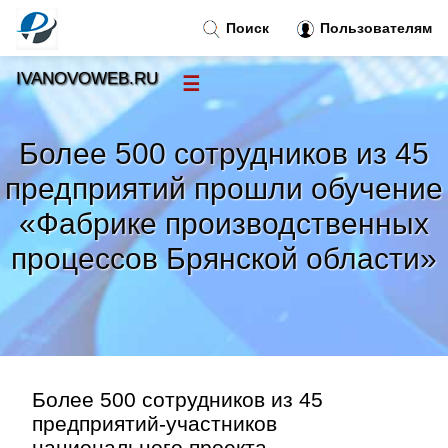
Поиск
Пользователям
IVANOVOWEB.RU
☰
Новости
»
Более 500 сотрудников из 45
Тренды новостей
»
предприятий прошли обучение
«Фабрике производственных
Рубрики
»
процессов Брянской области»
Правила
»
Контакт
»
Более 500 сотрудников из 45
предприятий-участников
национального проекта