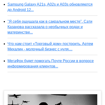
Samsung Galaxy A21s, A02s и A03s обновляются
до Android 12...
"Я себя ощущала как в сакральном месте". Сати
Казанова рассказала о необычных родах и
материнстве...
Что нам стоит «Торговый дом» построить. Артем
Михалин - молочный бизнес с нуля....
МегаФон будет помогать Почте России в вопросе
информирования клиентов...