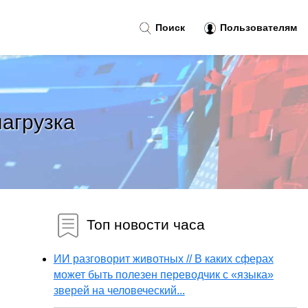
Поиск
Пользователям
нагрузка
Топ новости часа
ИИ разговорит животных // В каких сферах
может быть полезен переводчик с «языка»
зверей на человеческий...