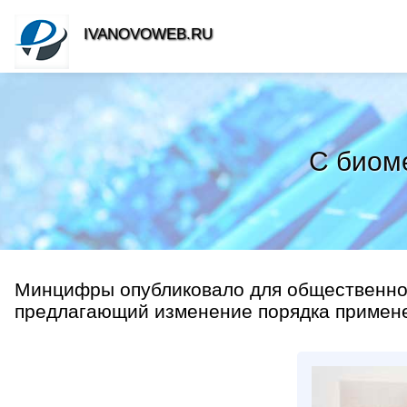
IVANOVOWEB.RU
С биоме
Мин­циф­ры опуб­ли­кова­ло для об­щес­твен­но­
пред­ла­гаю­щий из­ме­нение по­ряд­ка при­мене