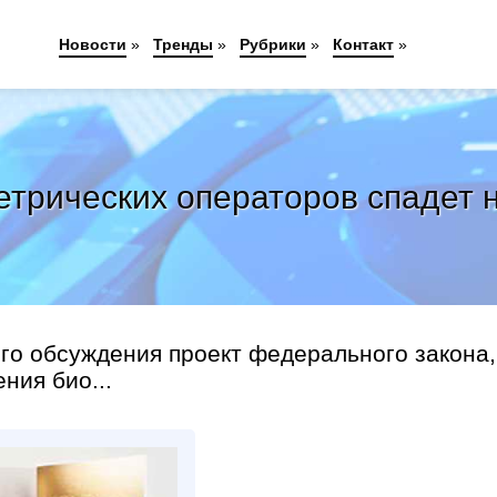
Новости
»
Тренды
»
Рубрики
»
Контакт
»
трических операторов спадет 
го об­суж­де­ния проект фе­дераль­но­го за­кона,
­ния био...