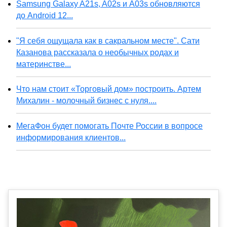
Samsung Galaxy A21s, A02s и A03s обновляются
до Android 12...
"Я себя ощущала как в сакральном месте". Сати
Казанова рассказала о необычных родах и
материнстве...
Что нам стоит «Торговый дом» построить. Артем
Михалин - молочный бизнес с нуля....
МегаФон будет помогать Почте России в вопросе
информирования клиентов...