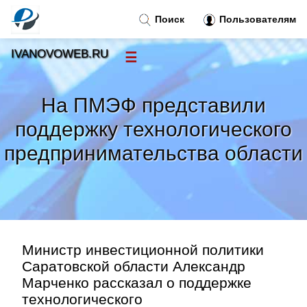
Поиск
Пользователям
IVANOVOWEB.RU
☰
Новости
»
На ПМЭФ представили
Тренды новостей
»
поддержку технологического
предпринимательства области
Рубрики
»
Правила
»
Контакт
»
Министр инвестиционной политики
Саратовской области Александр
Марченко рассказал о поддержке
технологического