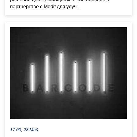
партнерстве c Medit для улуч...
17:00, 28 Май