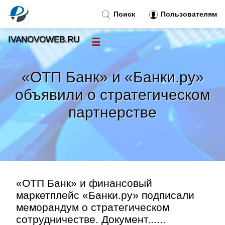
Поиск
Пользователям
IVANOVOWEB.RU
☰
Новости
»
«ОТП Банк» и «Банки.ру»
Тренды новостей
»
объявили о стратегическом
партнерстве
Рубрики
»
Правила
»
Контакт
»
«ОТП Банк» и финансовый
маркетплейс «Банки.ру» подписали
меморандум о стратегическом
сотрудничестве. Документ......