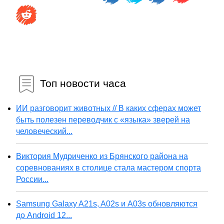
Топ новости часа
ИИ разговорит животных // В каких сферах может
быть полезен переводчик с «языка» зверей на
человеческий...
Виктория Мудриченко из Брянского района на
соревнованиях в столице стала мастером спорта
России...
Samsung Galaxy A21s, A02s и A03s обновляются
до Android 12...