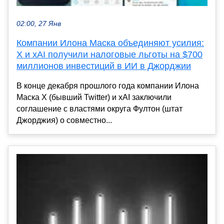
02:00, 27 Янв
Компании Илона Маска объединяют усилия:
X и xAI получили налоговые льготы на $700
миллионов инвестиций в ИИ в Джорджии
В конце декабря прошлого года компании Илона
Маска X (бывший Twitter) и xAI заключили
соглашение с властями округа Фултон (штат
Джорджия) о совместно...