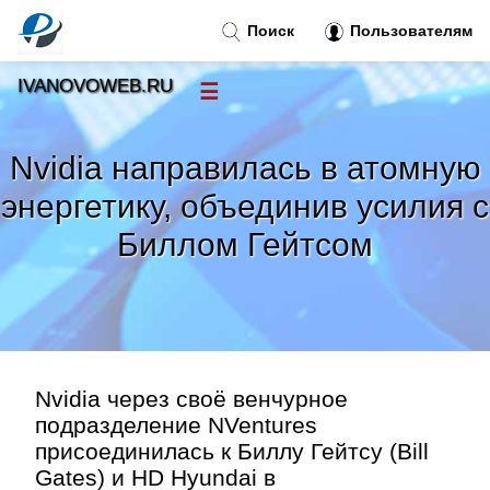
Поиск
Пользователям
IVANOVOWEB.RU
☰
Новости
»
Nvidia направилась в атомную
Тренды новостей
»
энергетику, объединив усилия с
Биллом Гейтсом
Рубрики
»
Правила
»
Контакт
»
Nvidia через своё венчурное
подразделение NVentures
присоединилась к Биллу Гейтсу (Bill
Gates) и HD Hyundai в