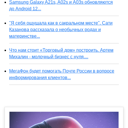
Samsung Galaxy A21s, A02s и A03s обновляются
до Android 12...
"Я себя ощущала как в сакральном месте". Сати
Казанова рассказала о необычных родах и
материнстве...
Что нам стоит «Торговый дом» построить. Артем
Михалин - молочный бизнес с нуля....
МегаФон будет помогать Почте России в вопросе
информирования клиентов...