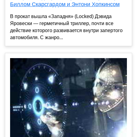
Биллом Скарсгардом и Энтони Хопкинсом
В прокат вышла «Западня» (Locked) Дэвида
Яровески — герметичный триллер, почти все
действие которого развивается внутри запертого
автомобиля. С жанро...