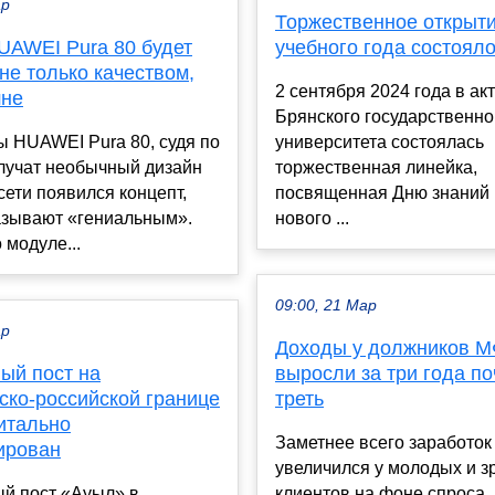
ар
Торжественное открыти
UAWEI Pura 80 будет
учебного года состояло
не только качеством,
2 сентября 2024 года в ак
шне
Брянского государственно
 HUAWEI Pura 80, судя по
университета состоялась
олучат необычный дизайн
торжественная линейка,
сети появился концепт,
посвященная Дню знаний 
азывают «гениальным».
нового ...
 модуле...
09:00, 21 Мар
ар
Доходы у должников 
ый пост на
выросли за три года по
ско-российской границе
треть
итально
Заметнее всего заработок
ирован
увеличился у молодых и з
й пост «Ауыл» в
клиентов на фоне спроса