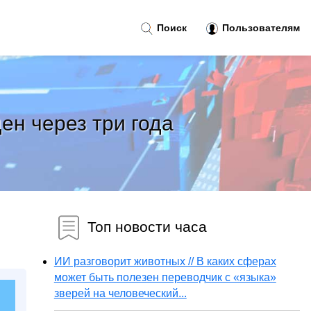
Поиск
Пользователям
ен через три года
Топ новости часа
ИИ разговорит животных // В каких сферах
может быть полезен переводчик с «языка»
зверей на человеческий...