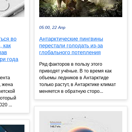
05:00, 22 Апр
ться во
Антарктические пингвины
, как
перестали голодать из-за
лав
глобального потепления
ри года
Ряд факторов в пользу этого
приводят учёные. В то время как
ента
объемы ледников в Антарктиде
, жена
только растут, в Антарктике климат
ветской
меняется в обратную сторо...
который
20 ...