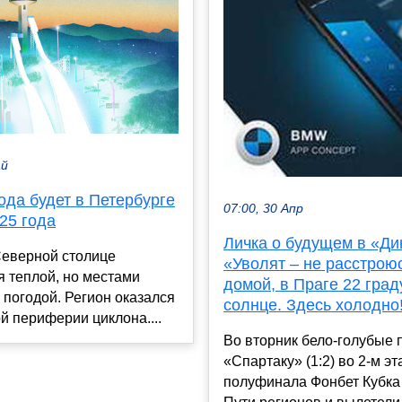
ай
ода будет в Петербурге
07:00, 30 Апр
25 года
Личка о будущем в «Ди
Северной столице
«Уволят – не расстрою
 теплой, но местами
домой, в Праге 22 град
погодой. Регион оказался
солнце. Здесь холодно
й периферии циклона....
Во вторник бело-голубые 
«Спартаку» (1:2) во 2-м эт
полуфинала Фонбет Кубка