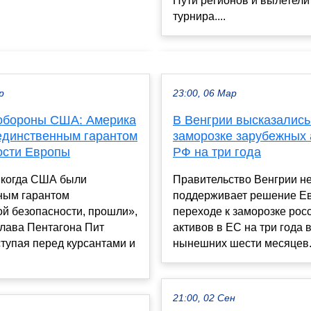
Пути регионов и вылетели
турнира....
р
23:00, 06 Мар
обороны США: Америка
В Венгрии высказались
 единственным гарантом
заморозке зарубежных 
ости Европы
РФ на три года
 когда США были
Правительство Венгрии н
ным гарантом
поддерживает решение Е
й безопасности, прошли»,
переходе к заморозке рос
глава Пентагона Пит
активов в ЕС на три года 
ступая перед курсантами и
нынешних шести месяцев. 
21:00, 02 Сен