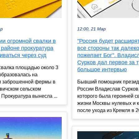
ар
12:00, 21 Мар
ии огромной свалки в
"Россия будет расширя
 районе прокуратура
все стороны так далеко
иваться через суд
пожелает Бог". Владис
Сурков дал первое за т
свалка площадью около 3
большое интервью
. образовалась на
и заброшенной фермы в
Бывший помощник презид
вичском сельском
России Владислав Сурков
 Прокуратура вынесла ...
которого была героиней с
жизни Москвы нулевых и 
после ухода из Кремля в 20