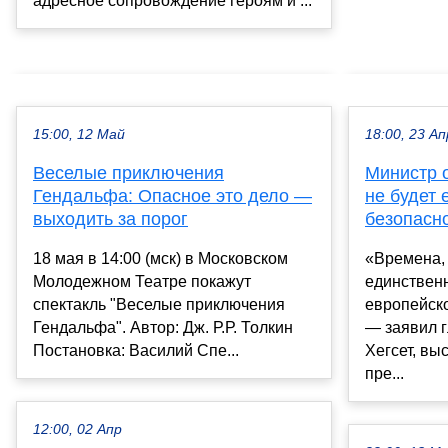
адресное сопровождение героям и ...
15:00, 12 Май
18:00, 23 Ап
Веселые приключения
Министр 
Гендальфа: Опасное это дело —
не будет
выходить за порог
безопасн
18 мая в 14:00 (мск) в Московском
«Времена,
Молодежном Театре покажут
единствен
спектакль "Веселые приключения
европейско
Гендальфа". Автор: Дж. Р.Р. Толкин
— заявил 
Постановка: Василий Спе...
Хегсет, вы
пре...
12:00, 02 Апр