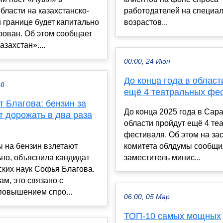
бласти на казахстанско-
работодателей на специал
 границе будет капитально
возрастов...
рован. Об этом сообщает
азахстан»....
00:00, 24 Июн
До конца года в област
ай
ещё 4 театральных фе
 Благова: бензин за
До конца 2025 года в Сар
т дорожать в два раза
области пройдут ещё 4 те
фестиваля. Об этом на за
 на бензин взлетают
комитета облдумы сообщ
но, объяснила кандидат
заместитель минис...
ких наук Софья Благова.
ам, это связано с
повышением спро...
06:00, 05 Мар
ТОП-10 самых мощных