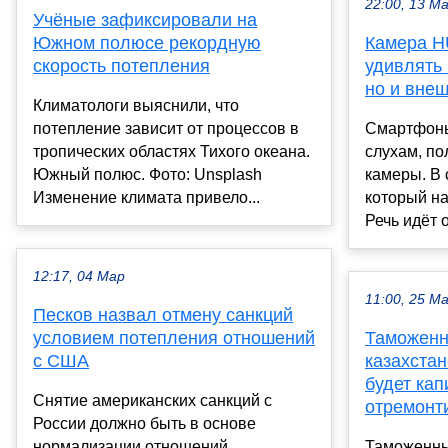
22:00, 13 М
Учёные зафиксировали на
Южном полюсе рекордную
Камера H
скорость потепления
удивлять 
но и вне
Климатологи выяснили, что
потепление зависит от процессов в
Смартфоны
тропических областях Тихого океана.
слухам, п
Южный полюс. Фото: Unsplash
камеры. В 
Изменение климата привело...
который н
Речь идёт о
12:17, 04 Мар
11:00, 25 М
Песков назвал отмену санкций
условием потепления отношений
Таможенн
с США
казахстан
будет кап
Снятие американских санкций с
отремонт
России должно быть в основе
нормализации отношений
Таможенны