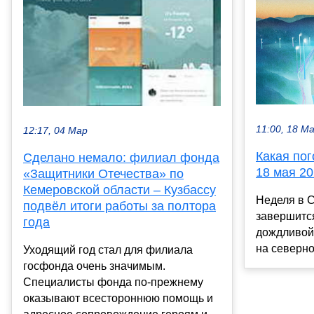
11:00, 18 М
12:17, 04 Мар
Какая пог
Сделано немало: филиал фонда
18 мая 20
«Защитники Отечества» по
Кемеровской области – Кузбассу
Неделя в 
подвёл итоги работы за полтора
завершится
года
дождливой 
на северно
Уходящий год стал для филиала
госфонда очень значимым.
Специалисты фонда по-прежнему
оказывают всестороннюю помощь и