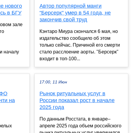
е нового
Автор популярной манги
сь в БГУ
"Берсерк" умер в 54 года, не
закончив свой труд
товом зале
го
Кэнтаро Миура скончался 6 мая, но
издательство сообщило об этом
только сейчас. Причиной его смерти
и началу
стало расслоение аорты. "Берсерк"
входит в топ-100...
17:00, 11 Июн
МФО
Рынок ритуальных услуг в
чти на
России показал рост в начале
2025 года
По данным Росстата, в январе–
релых
апреле 2025 года объем российского
рынка ритуальных услуг увеличился