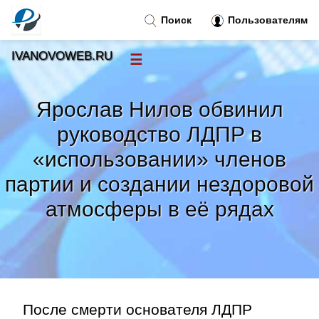
Поиск
Пользователям
IVANOVOWEB.RU
☰
Новости
»
Ярослав Нилов обвинил
Тренды новостей
»
руководство ЛДПР в
«использовании» членов
Рубрики
»
партии и создании нездоровой
Правила
атмосферы в её рядах
»
Контакт
»
После смерти основателя ЛДПР