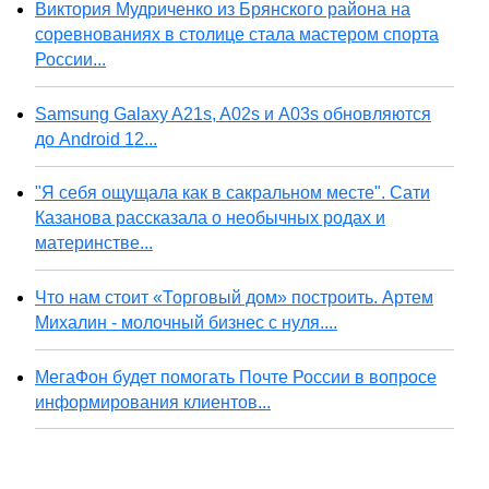
Виктория Мудриченко из Брянского района на
соревнованиях в столице стала мастером спорта
России...
Samsung Galaxy A21s, A02s и A03s обновляются
до Android 12...
"Я себя ощущала как в сакральном месте". Сати
Казанова рассказала о необычных родах и
материнстве...
Что нам стоит «Торговый дом» построить. Артем
Михалин - молочный бизнес с нуля....
МегаФон будет помогать Почте России в вопросе
информирования клиентов...