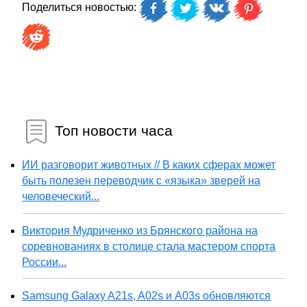
Поделиться новостью:
Топ новости часа
ИИ разговорит животных // В каких сферах может
быть полезен переводчик с «языка» зверей на
человеческий...
Виктория Мудриченко из Брянского района на
соревнованиях в столице стала мастером спорта
России...
Samsung Galaxy A21s, A02s и A03s обновляются