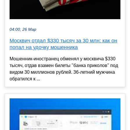
04:00, 26 Мар
Москвич отдал $330 тысяч за 30 млн: как он
попал на удочку мошенника
Мошенник-иностранец обменял у москвича $330
тысяч, отдав взамен билеты "банка приколов" под
видом 30 миллионов рублей. 36-летний мужчина
обратился к ...