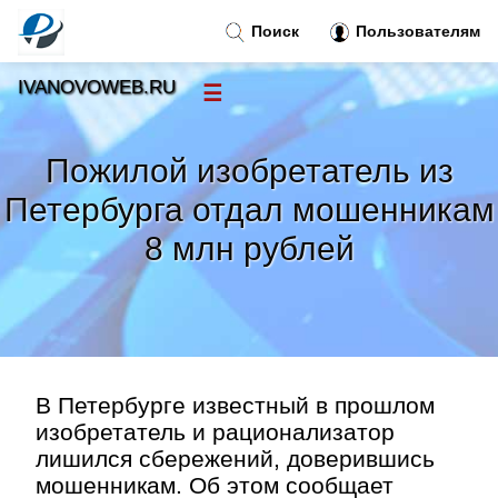
Поиск
Пользователям
IVANOVOWEB.RU
☰
Новости
»
Пожилой изобретатель из
Тренды новостей
»
Петербурга отдал мошенникам
8 млн рублей
Рубрики
»
Правила
»
Контакт
»
В Петербурге известный в прошлом
изобретатель и рационализатор
лишился сбережений, доверившись
мошенникам. Об этом сообщает