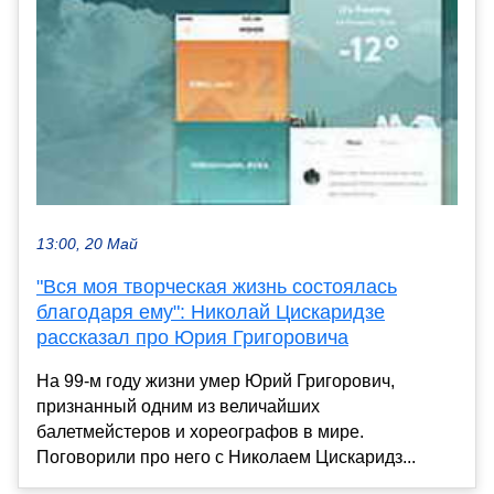
13:00, 20 Май
"Вся моя творческая жизнь состоялась
благодаря ему": Николай Цискаридзе
рассказал про Юрия Григоровича
На 99-м году жизни умер Юрий Григорович,
признанный одним из величайших
балетмейстеров и хореографов в мире.
Поговорили про него с Николаем Цискаридз...