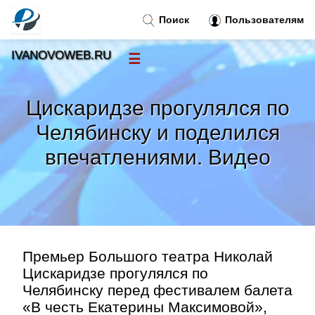
Поиск
Пользователям
IVANOVOWEB.RU
☰
Новости
»
Цискаридзе прогулялся по
Тренды новостей
»
Челябинску и поделился
впечатлениями. Видео
Рубрики
»
Правила
»
Контакт
»
Премьер Большого театра Николай
Цискаридзе прогулялся по
Челябинску перед фестивалем балета
«В честь Екатерины Максимовой»,