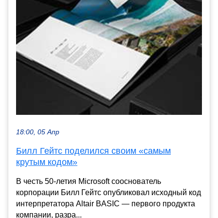
18:00, 05 Апр
Билл Гейтс поделился своим «самым
крутым кодом»
В честь 50-летия Microsoft сооснователь
корпорации Билл Гейтс опубликовал исходный код
интерпретатора Altair BASIC — первого продукта
компании, разра...