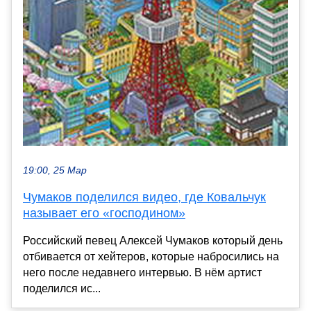
19:00, 25 Мар
Чумаков поделился видео, где Ковальчук
называет его «господином»
Российский певец Алексей Чумаков который день
отбивается от хейтеров, которые набросились на
него после недавнего интервью. В нём артист
поделился ис...