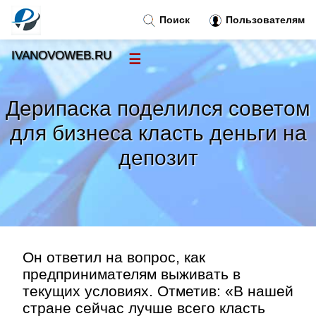
Поиск
Пользователям
IVANOVOWEB.RU
☰
Новости
»
Дерипаска поделился советом
Тренды новостей
»
для бизнеса класть деньги на
депозит
Рубрики
»
Правила
»
Контакт
»
Он ответил на вопрос, как
предпринимателям выживать в
текущих условиях. Отметив: «В нашей
стране сейчас лучше всего класть