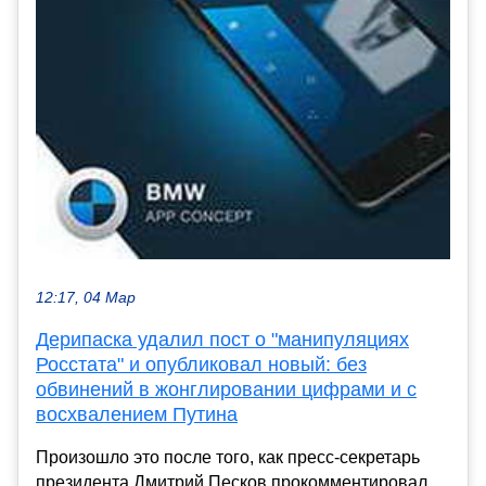
12:17, 04 Мар
Дерипаска удалил пост о "манипуляциях
Росстата" и опубликовал новый: без
обвинений в жонглировании цифрами и с
восхвалением Путина
Произошло это после того, как пресс-секретарь
президента Дмитрий Песков прокомментировал