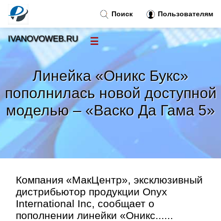
Поиск
Пользователям
IVANOVOWEB.RU
☰
Новости
»
Линейка «Оникс Букс»
Тренды новостей
»
пополнилась новой доступной
моделью – «Васко Да Гама 5»
Рубрики
»
Правила
»
Контакт
»
Компания «МакЦентр», эксклюзивный
дистрибьютор продукции Onyx
International Inc, сообщает о
пополнении линейки «Оникс......