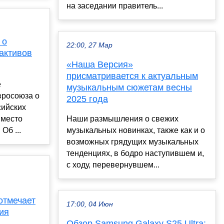
на заседании правитель...
 о
22:00, 27 Мар
активов
«Наша Версия»
присматривается к актуальным
е
музыкальным сюжетам весны
вросоюза о
2025 года
сийских
вместо
Наши размышления о свежих
Об ...
музыкальных новинках, также как и о
возможных грядущих музыкальных
тенденциях, в бодро наступившем и,
с ходу, перевернувшем...
отмечает
17:00, 04 Июн
ия
Обзор Samsung Galaxy S25 Ultra: