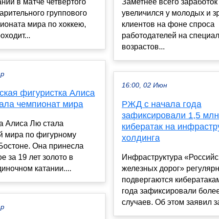
нии в матче четвертого
Заметнее всего заработок
арительного группового
увеличился у молодых и з
ионата мира по хоккею,
клиентов на фоне спроса
оходит...
работодателей на специал
возрастов...
ар
16:00, 02 Июн
ская фигуристка Алиса
ала чемпионат мира
РЖД с начала года
зафиксировали 1,5 млн
а Алиса Лю стала
кибератак на инфрастр
й мира по фигурному
холдинга
Бостоне. Она принесла
 за 19 лет золото в
Инфраструктура «Российс
иночном катании....
железных дорог» регуляр
подвергаются кибератакам
года зафиксировали более
случаев. Об этом заявил за
ар