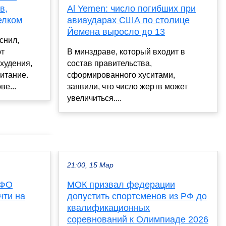
в,
Al Yemen: число погибших при
елком
авиаударах США по столице
Йемена выросло до 13
снил,
ют
В минздраве, который входит в
охудения,
состав правительства,
итание.
сформированного хуситами,
ве...
заявили, что число жертв может
увеличиться....
21:00, 15 Мар
МФО
МОК призвал федерации
чти на
допустить спортсменов из РФ до
квалификационных
соревнований к Олимпиаде 2026