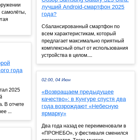
оружении
лучший Android-смартфон 2025
 самолёты,
года?
угая
Сбалансированный смартфон по
всем характеристикам, который
предлагает максимально приятный
комплексный опыт от использования
устройства в целом....
орой
ого года
02:00, 04 Июн
ртал 2025
«Возвращаем предыдущее
й
качество»: в Кунгуре спустя два
. В отчете
года возрождают «Небесную
ее ...
ярмарку»
Два года назад ее переименовали в
«ПРОНЕБО», у фестиваля сменился