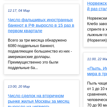
Норвежск
й раз ст
12:17, 04 Мар
Норвежски
Число фальшивых иностранных
Клебо заво
банкнот в РФ выросло в 15 раз в
спринте в 
первом квартале
лыжным го
Всего за три месяца обнаружено
(Норвегия).
6080 поддельных банкнот,
подавляющее большинство из них -
американские доллары.
11:00, 22 М
Преимущественно это были
поддельные ба...
«Пыль. И
мира в т
Пыль чаще 
13:00, 20 Мар
от 1 до 10
сравнения
Число сделок на вторичном
человеческ
рынке жилья Москвы за месяц
70 до 90 м
выросло на четверть