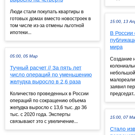
Люди стали покупать квартиры в
готовых домах вместо новостроек в
15:00, 13 Ап
том числе из-за отмены льготной
ипотеки...
В России
публикац
мира
05:00, 05 Мар
Создание 
колониаль
Тучный расчет // За пять лет
небольшой
число операций по уменьшению
малореали
желудка выросло в 2,6 раза
заявил пе
Количество проведенных в России
председат..
операций по сокращению объема
желудка выросло с 13,6 тыс. до 36
тыс. с 2020 года. Эксперты
15:00, 07 М
связывают это с увеличение...
Стало изв