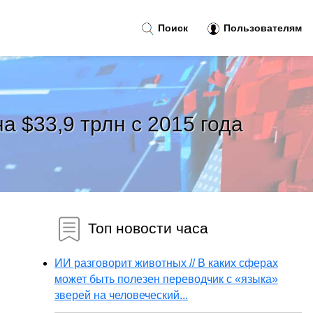
Поиск
Пользователям
 $33,9 трлн с 2015 года
Топ новости часа
ИИ разговорит животных // В каких сферах
может быть полезен переводчик с «языка»
зверей на человеческий...