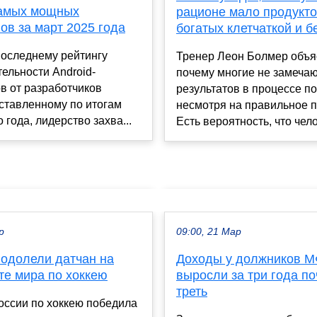
амых мощных
рационе мало продукто
ов за март 2025 года
богатых клетчаткой и б
последнему рейтингу
Тренер Леон Болмер объя
ельности Android-
почему многие не замеча
в от разработчиков
результатов в процессе п
ставленному по итогам
несмотря на правильное п
 года, лидерство захва...
Есть вероятность, что чело
р
09:00, 21 Мар
 одолели датчан на
Доходы у должников 
те мира по хоккею
выросли за три года по
треть
оссии по хоккею победила