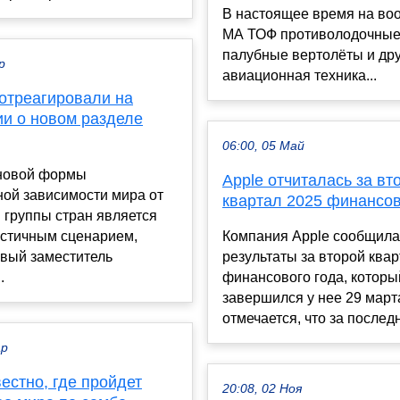
В настоящее время на во
МА ТОФ противолодочные
палубные вертолёты и др
р
авиационная техника...
 отреагировали на
ии о новом разделе
06:00, 05 Май
новой формы
Apple отчиталась за вт
ной зависимости мира от
квартал 2025 финансов
 группы стран является
стичным сценарием,
Компания Apple сообщила
рвый заместитель
результаты за второй ква
.
финансового года, которы
завершился у нее 29 марта
отмечается, что за последн
ар
естно, где пройдет
20:08, 02 Ноя