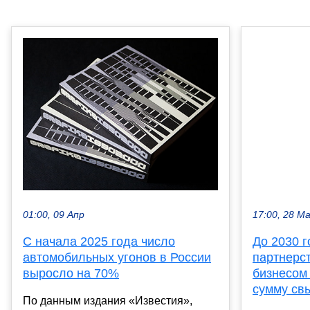
01:00, 09 Апр
17:00, 28 М
С начала 2025 года число
До 2030 
автомобильных угонов в России
партнерст
выросло на 70%
бизнесом
сумму св
По данным издания «Известия»,