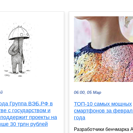
ай
06:00, 05 Мар
года Группа ВЭБ.РФ в
ТОП-10 самых мощных
ве с государством и
смартфонов за феврал
 поддержит проекты на
года
ыше 30 трлн рублей
Разработчики бенчмарка 