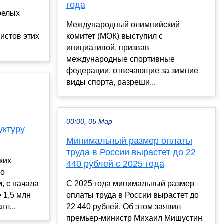
года
релых
Международный олимпийский
истов этих
комитет (МОК) выступил с
инициативой, призвав
международные спортивные
федерации, отвечающие за зимние
виды спорта, разреши...
00:00, 05 Мар
уктуру
Минимальный размер оплаты
труда в России вырастет до 22
ких
440 рублей с 2025 года
но
, с начала
С 2025 года минимальный размер
 1,5 млн
оплаты труда в России вырастет до
гл...
22 440 рублей. Об этом заявил
премьер-министр Михаил Мишустин