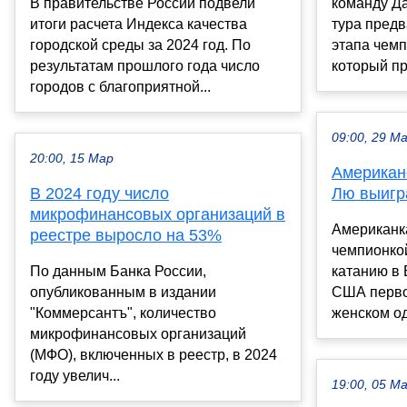
В правительстве России подвели
команду Да
итоги расчета Индекса качества
тура предв
городской среды за 2024 год. По
этапа чемп
результатам прошлого года число
который пр
городов с благоприятной...
09:00, 29 М
20:00, 15 Мар
Американ
В 2024 году число
Лю выигр
микрофинансовых организаций в
Американк
реестре выросло на 53%
чемпионко
По данным Банка России,
катанию в 
опубликованным в издании
США первое
"Коммерсантъ", количество
женском од
микрофинансовых организаций
(МФО), включенных в реестр, в 2024
году увелич...
19:00, 05 М