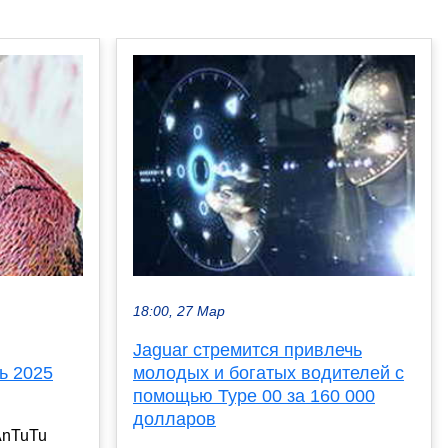
18:00, 27 Мар
Jaguar стремится привлечь
ь 2025
молодых и богатых водителей с
помощью Type 00 за 160 000
долларов
AnTuTu