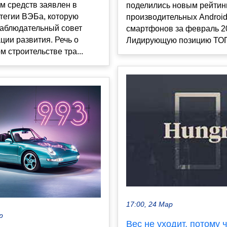
м средств заявлен в
поделились новым рейтин
тегии ВЭБа, которую
производительных Android
наблюдательный совет
смартфонов за февраль 20
ции развития. Речь о
Лидирующую позицию ТОП-
 строительстве тра...
17:00, 24 Мар
р
Вес не уходит, потому ч