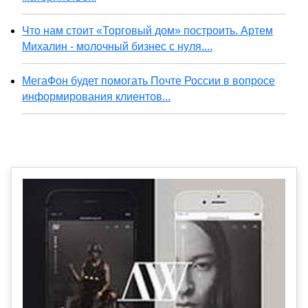
Что нам стоит «Торговый дом» построить. Артем
Михалин - молочный бизнес с нуля....
МегаФон будет помогать Почте России в вопросе
информирования клиентов...