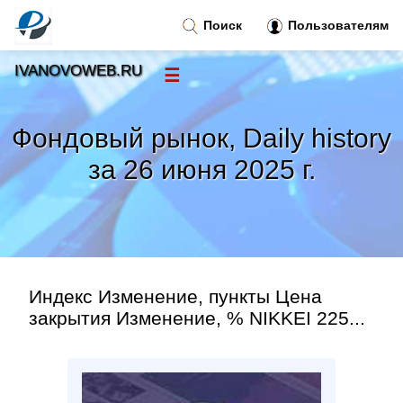
Поиск
Пользователям
IVANOVOWEB.RU
☰
Новости
»
Фондовый рынок, Daily history
Тренды новостей
»
за 26 июня 2025 г.
Рубрики
»
Правила
»
Индекс Изменение, пункты Цена
Контакт
»
закрытия Изменение, % NIKKEI 225...