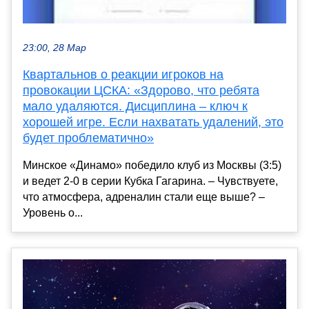
23:00, 28 Мар
Квартальнов о реакции игроков на
провокации ЦСКА: «Здорово, что ребята
мало удаляются. Дисциплина – ключ к
хорошей игре. Если нахватать удалений, это
будет проблематично»
Минское «Динамо» победило клуб из Москвы (3:5)
и ведет 2-0 в серии Кубка Гагарина. – Чувствуете,
что атмосфера, адреналин стали еще выше? –
Уровень о...