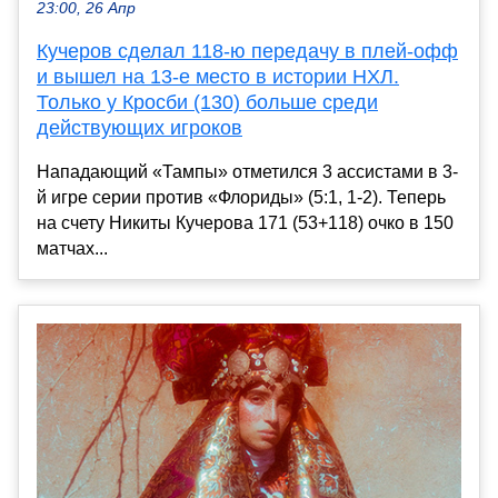
23:00, 26 Апр
Кучеров сделал 118-ю передачу в плей-офф
и вышел на 13-е место в истории НХЛ.
Только у Кросби (130) больше среди
действующих игроков
Нападающий «Тампы» отметился 3 ассистами в 3-
й игре серии против «Флориды» (5:1, 1-2). Теперь
на счету Никиты Кучерова 171 (53+118) очко в 150
матчах...