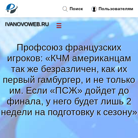
Поиск
Пользователям
IVANOVOWEB.RU
☰
Новости
»
Профсоюз французских
Тренды новостей
»
игроков: «КЧМ американцам
так же безразличен, как их
Рубрики
»
первый гамбургер, и не только
им. Если «ПСЖ» дойдет до
Правила
»
финала, у него будет лишь 2
Контакт
»
недели на подготовку к сезону»