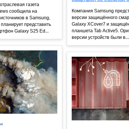
отраслевая газета
Компания Samsung предст
News сообщила на
версии защищённого сма
источников в Samsung,
Galaxy XCover7 и защищё
 планирует представить
планшета Tab Active5. Ор
ртфон Galaxy S25 Ed...
версии устройств были в...
юн