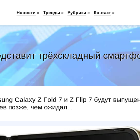
Новости
»
Тренды
»
Рубрики
»
Контакт
»
ставит трёхскладный смартфон
ng Galaxy Z Fold 7 и Z Flip 7 будут выпуще
ев позже, чем ожидал...