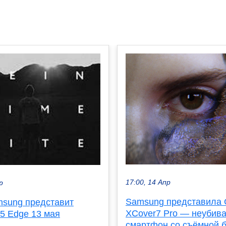
17:00, 14 Апр
р
Samsung представила 
msung представит
XCover7 Pro — неубив
5 Edge 13 мая
смартфон со съёмной 