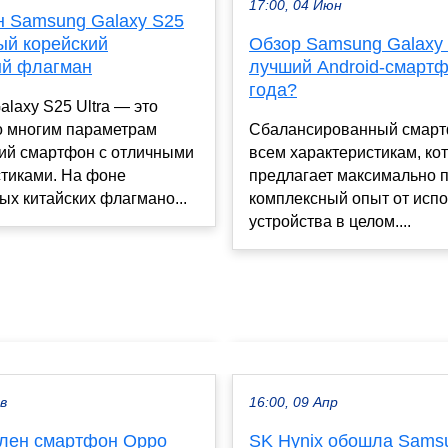
17:00, 04 Июн
 Samsung Galaxy S25
Обзор Samsung Galaxy S
вый корейский
лучший Android-смартф
й флагман
года?
laxy S25 Ultra — это
Сбалансированный смарт
о многим параметрам
всем характеристикам, ко
ий смартфон с отличными
предлагает максимально 
стиками. На фоне
комплексный опыт от исп
х китайских флагмано...
устройства в целом....
ев
16:00, 09 Апр
лен смартфон Oppo
SK Hynix обошла Sams