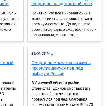
мяти
смартфон по адекватной цене
SK Hynix
Понятно, что все инновационные
езультатов
технологии сначала появляются в
ративной
премиум-сегменте. До недавнего
йского
времени складные смартфоны были
флагманами, с соответст...
15:00, 25 Мар
ентный
Смартфон Huawei спас жизнь
провалившемуся под лёд
рыбаку в России
ародной
В Липецкой области рыбак
о патенты
Станислав Кудинов смог вызвать
ED-
спасателей после того, как
ны
провалился под лёд, благодаря
ельство
своему смартфону Huawei Pura 70