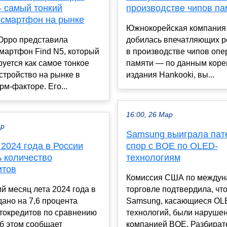
— самый тонкий
производстве чипов па
 смартфон на рынке
Южнокорейская компания 
Oppo представила
добилась впечатляющих р
мартфон Find N5, который
в производстве чипов опе
уется как самое тонкое
памяти — по данным коре
стройство на рынке в
издания Hankooki, вы...
м-факторе. Его...
16:00, 26 Мар
ар
Samsung выиграла пат
 2024 года в России
спор с BOE по OLED-
ь количество
технологиям
итов
Комиссия США по междун
й месяц лета 2024 года в
торговле подтвердила, чт
ано на 7,6 процента
Samsung, касающиеся OL
токредитов по сравнению
технологий, были наруше
б этом сообщает
компанией BOE. Разбират