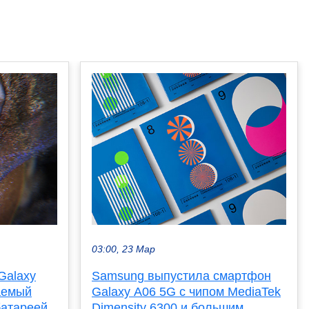
03:00, 23 Мар
Galaxy
Samsung выпустила смартфон
аемый
Galaxy A06 5G с чипом MediaTek
батареей
Dimensity 6300 и большим