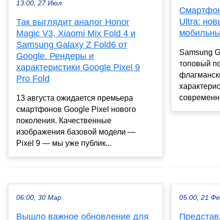
13:00, 27 Июл
Смартфон
Ultra: но
Так выглядит аналог Honor
мобильны
Magic V3, Xiaomi Mix Fold 4 и
Samsung Galaxy Z Fold6 от
Samsung Ga
Google. Рендеры и
топовый п
характеристики Google Pixel 9
флагманск
Pro Fold
характери
современны
13 августа ожидается премьера
смартфонов Google Pixel нового
поколения. Качественные
изображения базовой модели —
Pixel 9 — мы уже публик...
06:00, 30 Мар
05:00, 21 Ф
Вышло важное обновление для
Представ