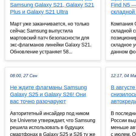
Samsung Galaxy S21, Galaxy S21
Find N5 
Plus и Galaxy S21 Ultra
складной
Март уже заканчивается, но только
Компания 
сейчас Samsung выпустила
складной с
мартовский патч безопасности для
позиционир
экс-флагманов линейки Galaxy S21.
складное у
Обновление устраняет 58...
данном фор
08:00, 27 Сен
12:17, 04 М
Не ждите флагманы Samsung
В августе
Galaxy S25 и Galaxy S26! Они
снизилос
вас точно разочаруют
автокред
Авторитетный инсайдер под ником
В последни
Ice Universe утверждает, что Samsung
России выд
решила использовать в будущих
меньше ав
смартфонах в Galaxy S25 и S26 ту же
с июлем. О