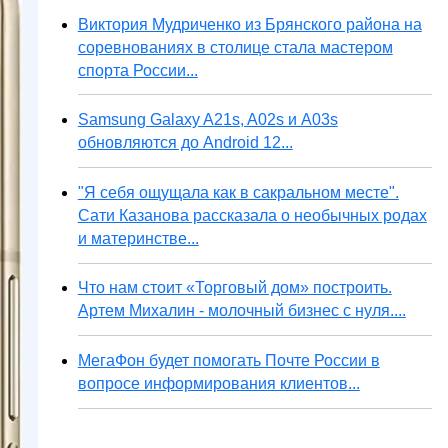
Виктория Мудриченко из Брянского района на
соревнованиях в столице стала мастером
спорта России...
Samsung Galaxy A21s, A02s и A03s
обновляются до Android 12...
"Я себя ощущала как в сакральном месте".
Сати Казанова рассказала о необычных родах
и материнстве...
Что нам стоит «Торговый дом» построить.
Артем Михалин - молочный бизнес с нуля....
МегаФон будет помогать Почте России в
вопросе информирования клиентов...