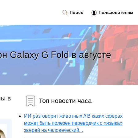
Поиск
Пользователям
 Galaxy G Fold в августе
ны в
Топ новости часа
ИИ разговорит животных // В каких сферах
может быть полезен переводчик с «языка»
зверей на человеческий...