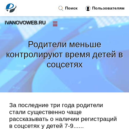
Поиск
Пользователям
IVANOVOWEB.RU
☰
Новости
»
Родители меньше
Тренды новостей
»
контролируют время детей в
соцсетях
Рубрики
»
Правила
»
Контакт
»
За последние три года родители
стали существенно чаще
рассказывать о наличии регистраций
в соцсетях у детей 7-9......