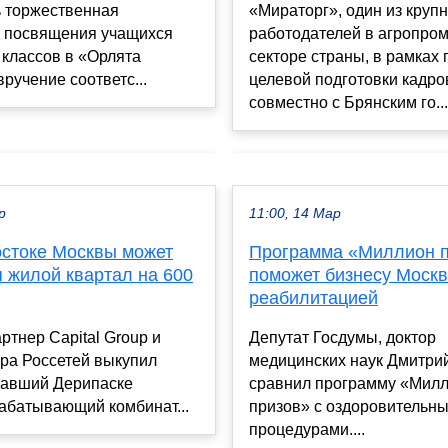
ь торжественная
«Мираторг», один из круп
 посвящения учащихся
работодателей в агропр
классов в «Орлята
секторе страны, в рамках
вручение соответс...
целевой подготовки кадро
совместно с Брянским го...
р
11:00, 14 Мар
остоке Москвы может
Программа «Миллион 
 жилой квартал на 600
поможет бизнесу Москв
реабилитацией
тнер Capital Group и
Депутат Госдумы, доктор
ра Россетей выкупил
медицинских наук Дмитри
авший Дерипаске
сравнил программу «Мил
абатывающий комбинат...
призов» с оздоровительн
процедурами....