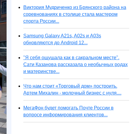
Виктория Мудриченко из Брянского района на
соревнованиях в столице стала мастером
спорта России...
Samsung Galaxy A21s, A02s и A03s
обновляются до Android 12...
"Я себя ощущала как в сакральном месте".
Сати Казанова рассказала о необычных родах
и материнстве...
Что нам стоит «Торговый дом» построить.
Артем Михалин - молочный бизнес с нуля....
МегаФон будет помогать Почте России в
вопросе информирования клиентов...