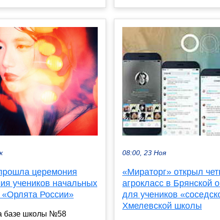
к
08:00, 23 Ноя
 прошла церемония
«Мираторг» открыл че
ия учеников начальных
агрокласс в Брянской 
в «Орлята России»
для учеников «соседск
Хмелевской школы
на базе школы №58