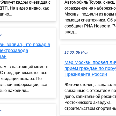
бликует кадры очевидца с
Автомобиль Toyota, снесш
ТП. На видео видно, как
ограждение на набережно
ино...
Москвы, подняли из воды 
помощи спецтехники. Об 
сообщает РИА Новости. "
внед...
р
вы заявил, что пожар в
лектрозавода
16:00, 05 Июн
ван
Мэр Москвы провел ли
вам, в настоящий момент
прием граждан по пор
С предпринимаются все
Президента России
иквидации пожара. По
ельной информации, все
Жители столицы задавали
рые находили...
связанные с открытием п
депо, капитальной реконс
Ростокинского акведука,
строительством спортивных
р