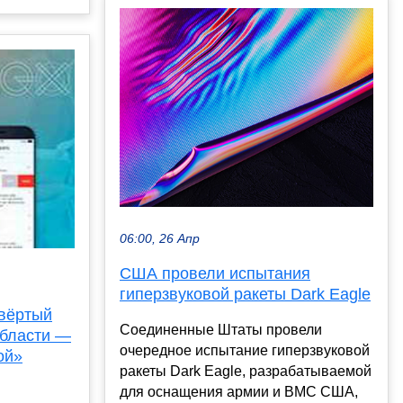
06:00, 26 Апр
США провели испытания
гиперзвуковой ракеты Dark Eagle
твёртый
Соединенные Штаты провели
области —
очередное испытание гиперзвуковой
ой»
ракеты Dark Eagle, разрабатываемой
для оснащения армии и ВМС США,