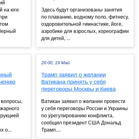
ий
й на юге
Здесь будут организованы занятия
при
по плаванию, водному поло, фитнесу,
этом
оздоровительной гимнастике, йоге,
Черный
аэробике для взрослых, хореографии
для детей, ...
20:00, 19 Май
чный
Трамп заявил о желании
учению
Ватикана принять у себя
переговоры Москвы и Киева
 вопросы,
Ватикан заявил о желании провести
ожарного
у себя переговоры России и Украины
трукцией
по урегулированию конфликта,
сообщил президент США Дональд
 о...
Трамп....