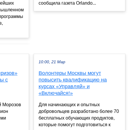
нейших
сообщила газета Orlando...
омышленном
 программы
в,
10:00, 21 Мар
призов»
Волонтеры Москвы могут
ы с
повысить квалификацию на
курсах «Управляй» и
«Включайся!»
й Морозов
Для начинающих и опытных
лион
добровольцев разработано более 70
ыми
бесплатных обучающих продуктов,
которые помогут подготовиться к