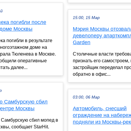
ай
15:00, 15 Мар
века погибли после
 доме Москвы
Мэрия Москвы отозвала
девелоперу апарткомпле
ка погибли в результате
Garden
многоэтажном доме на
ерала Тюленева в Москве.
Столичные власти требов
ообщили оперативные
признать его самостроем,
тать далее...
застройщик переделал пр
обратно в офис...
р
03:00, 06 Мар
ю Самбурскую сбил
центре Москвы
Автомобиль, снесший
ограждение на набере
 Самбурскую сбил мопед в
подняли из Москвы-ре
квы, сообщает StarHit.