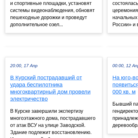
состоялас
и спортивные площадки, установят
церемония
системы видеонаблюдения, обновят
начальных 
пешеходные дорожки и проведут
России» и 
дополнительное озел...
20:00, 17 Апр
00:00, 12 Ап
В Курский пострадавший от
На юго-в
удара беспилотника
появиться
многоквартирный дом провели
000 кв. м
электричество
Бывший пар
В Курске завершили экспертизу
гендиректо
многоэтажного дома, пострадавшего
принадлеж
от атак ВСУ на улице Заводской.
деревообр
Здание подлежит восстановлению.