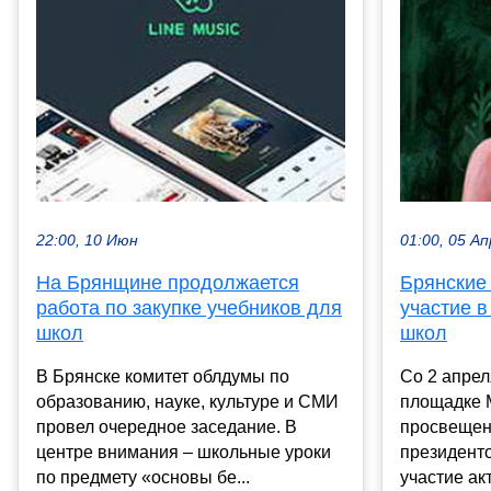
22:00, 10 Июн
01:00, 05 Ап
На Брянщине продолжается
Брянские
работа по закупке учебников для
участие 
школ
школ
В Брянске комитет облдумы по
Со 2 апрел
образованию, науке, культуре и СМИ
площадке 
провел очередное заседание. В
просвещен
центре внимания – школьные уроки
президенто
по предмету «основы бе...
участие акт