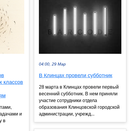
04:00, 29 Мар
ов
В Клинцах провели субботник
 классов
28 марта в Клинцах провели первый
весенний субботник. В нем приняли
ям
участие сотрудники отдела
тами,
образования Клинцовской городской
задачами и
администрации, учрежд...
у в