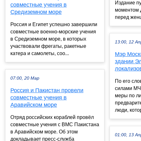
Издание пу
совместные учения в
моментом Д
Средиземном море
перед женщ
Россия и Египет успешно завершили
совместные военно-морские учения
в Средиземном море, в которых
13:00, 12 Ап
участвовали фрегаты, ракетные
катера и самолеты, соо...
Мэр Моск
здании Э
локализо
07:00, 20 Мар
По его сло
силами МЧ
Россия и Пакистан провели
меры по л
совместные учения в
предварит
Аравийском море
люди, кото
Отряд российских кораблей провёл
совместные учения с ВМС Пакистана
в Аравийском море. Об этом
01:00, 13 Ап
докладывает пресс-служба