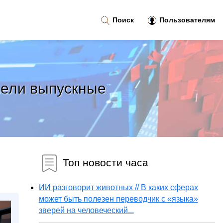
Поиск
Пользователям
вели выпускные
Топ новости часа
ИИ разговорит животных // В каких сферах
может быть полезен переводчик с «языка»
зверей на человеческий...