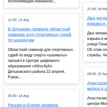
Исполняющий обязаннос...
21:00, 04 М
Два чело
11:00, 23 Апр
взрыва в
В Дятьково провели областной
Два челове
семинар для спортивных судей
взрыва в 
по шахматам
улице Ген
Областной семинар для спортивных
Об этом с
судей по виду спорта «шахматы»
службы. Чи
прошёл в Центре цифрового
образования «Айти-Куб»
Дятьковского района 22 апреля.
08:00, 15 Ап
Руков...
Анастаси
мопед в 
06:00, 14 Апр
Анастасию
центре Мос
Россия и Египет провели