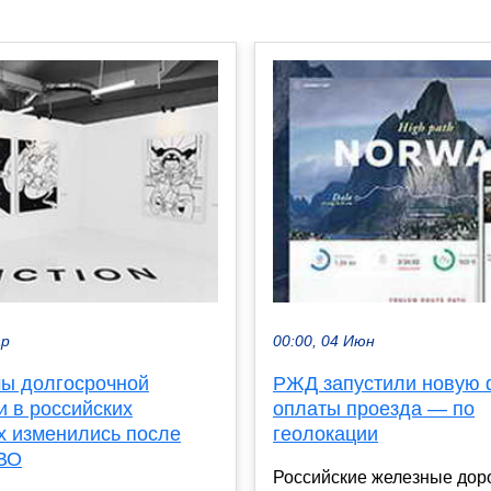
ар
00:00, 04 Июн
ы долгосрочной
РЖД запустили новую
и в российских
оплаты проезда — по
х изменились после
геолокации
ВО
Российские железные дор