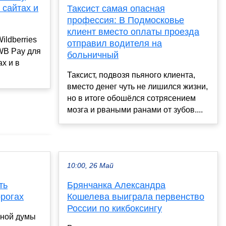
 сайтах и
Таксист самая опасная
профессия: В Подмосковье
клиент вместо оплаты проезда
ldberries
отправил водителя на
WB Pay для
больничный
х и в
Таксист, подвозя пьяного клиента,
вместо денег чуть не лишился жизни,
но в итоге обошёлся сотрясением
мозга и рваными ранами от зубов....
10:00, 26 Май
ть
Брянчанка Александра
рогах
Кошелева выиграла первенство
России по кикбоксингу
нной думы