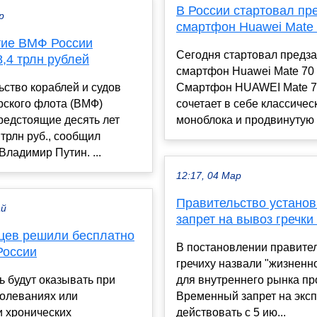
В России стартовал пр
р
смартфон Huawei Mate 
тие ВМФ России
Сегодня стартовал предза
,4 трлн рублей
смартфон Huawei Mate 70 
ьство кораблей и судов
Смартфон HUAWEI Mate 7
рского флота (ВМФ)
сочетает в себе классичес
редстоящие десять лет
моноблока и продвинутую с
 трлн руб., сообщил
Владимир Путин. ...
12:17, 04 Мар
Правительство устано
ай
запрет на вывоз гречки
цев решили бесплатно
В постановлении правите
России
гречиху назвали "жизнен
 будут оказывать при
для внутреннего рынка пр
болеваниях или
Временный запрет на эксп
и хронических
действовать с 5 ию...