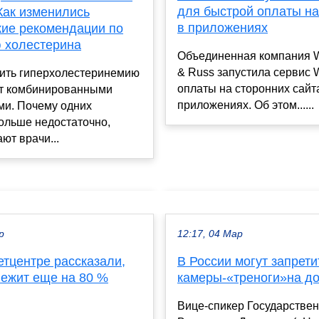
для быстрой оплаты на
Как изменились
в приложениях
кие рекомендации по
 холестерина
Объединенная компания Wi
& Russ запустила сервис 
чить гиперхолестеринемию
оплаты на сторонних сайта
т комбинированными
приложениях. Об этом......
ми. Почему одних
ольше недостаточно,
ют врачи...
р
12:17, 04 Мар
етцентре рассказали,
В России могут запрети
лежит еще на 80 %
камеры-«треноги»на до
Вице-спикер Государстве