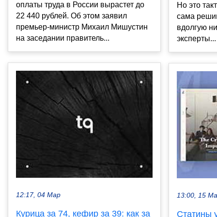
оплаты труда в России вырастет до
Но это так
22 440 рублей. Об этом заявил
сама реши
премьер-министр Михаил Мишустин
вдолгую ни
на заседании правитель...
эксперты...
12:17, 04 Мар
13:00, 15 М
Курица за 74, кефир за 39: как за
Статины 