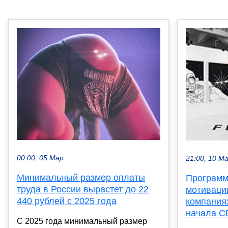
00:00, 05 Мар
21:00, 10 М
Минимальный размер оплаты
Программ
труда в России вырастет до 22
мотиваци
440 рублей с 2025 года
компания
начала С
С 2025 года минимальный размер