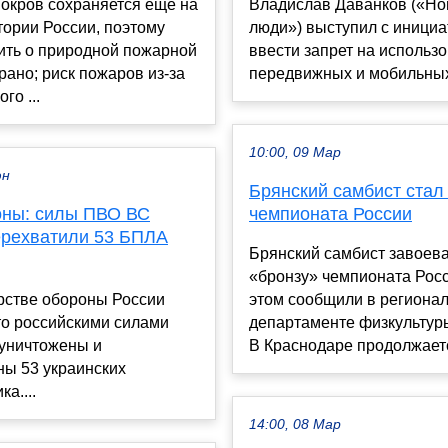
окров сохраняется еще на
Владислав Даванков («Н
ории России, поэтому
люди») выступил с иници
ить о природной пожарной
ввести запрет на использ
рано; риск пожаров из-за
передвижных и мобильных 
го ...
10:00, 09 Мар
юн
Брянский самбист стал
ны: силы ПВО ВС
чемпионата России
ерехватили 53 БПЛА
Брянский самбист завоев
«бронзу» чемпионата Росс
рстве обороны России
этом сообщили в региона
то российскими силами
департаменте физкультуры
уничтожены и
В Краснодаре продолжаетс
ны 53 украинских
а....
14:00, 08 Мар