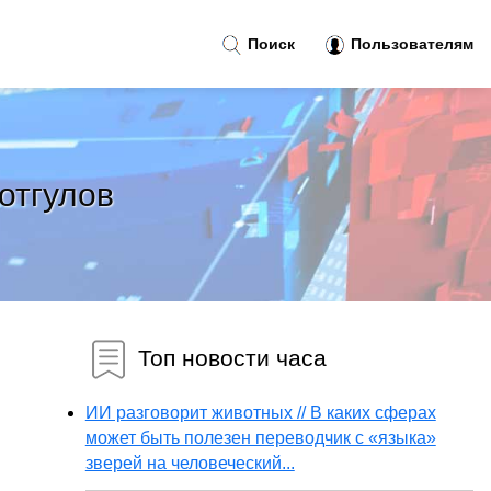
Поиск
Пользователям
отгулов
Топ новости часа
ИИ разговорит животных // В каких сферах
может быть полезен переводчик с «языка»
зверей на человеческий...