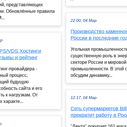
ий, представляющих
зни. Обновлённые правила
...
22:00, 04 Мар
Производство каменног
России в последние го
ар
Угольная промышленность
PS/VDS Хостинги
существенную роль в эне
тзывы и рейтинг
секторе России и мировой
инг-провайдера -
промышленности. В этой 
ный процесс,
обсудим динамику...
щий будущую
обность сайта и его
ть к нагрузкам. От
12:17, 04 Мар
 характе...
Сеть супермаркетов Bil
прекратит работу в Рос
р
"Лента" покупает 161 магаз