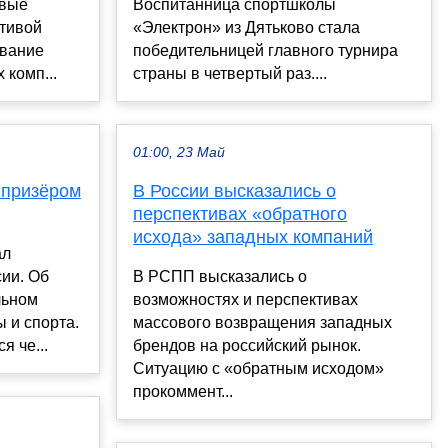
овые
Воспитанница спортшколы
ативой
«Электрон» из Дятьково стала
ование
победительницей главного турнира
комп...
страны в четвертый раз....
01:00, 23 Май
 призёром
В России высказались о
перспективах «обратного
исхода» западных компаний
ал
ии. Об
В РСПП высказались о
льном
возможностях и перспективах
 и спорта.
массового возвращения западных
я че...
брендов на российский рынок.
Ситуацию с «обратным исходом»
прокоммент...