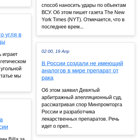
способ наносить удары по объектам
ВСУ. Об этом пишет газета The New
York Times (NYT). Отмечается, что в
последнее врем...
о угля в
ды
02:00, 19 Апр
 играет
ргетическом
В России создали не имеющий
 угольной
аналогов в мире препарат от
статье мы
рака
Об этом заявил Девятый
арбитражный апелляционный суд,
рассматривая спор Минпромторга
России и разработчика
лекарственных препаратов. Речь
la
идет о преп...
сии
ин Billа за