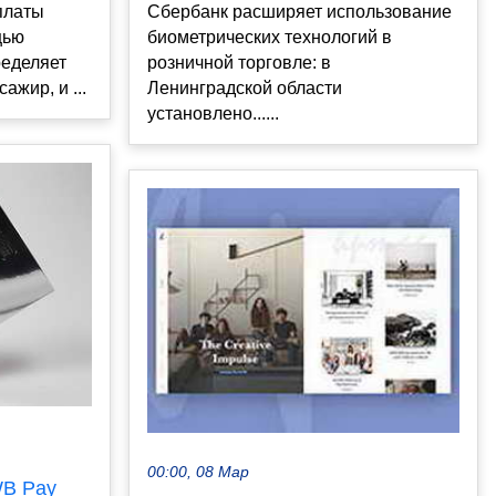
платы
Сбербанк расширяет использование
щью
биометрических технологий в
ределяет
розничной торговле: в
ажир, и ...
Ленинградской области
установлено......
00:00, 08 Мар
WB Pay