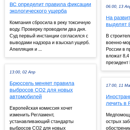
ВС определит правила фиксации
06:00, 13 Ап
экологического ущерба
На разви
Компания сбросила в реку токсичную
выделят 8
воду. Проверку проводили два дня.
Суд первый инстанции согласился с
В строител
выводами надзора и взыскал ущерб.
военно-мо
Апелляция и ...
России в п
вложат 8,4
президент 
13:00, 02 Апр
Брюссель меняет правила
17:00, 11 М
выбросов CO2 для новых
автомобилей
Иностран
лечить в 
Европейская комиссия хочет
изменить Регламент,
Медпомощь
устанавливающий стандарты
острых за
выбросов CO2 для новых
обострени