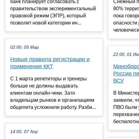
банк планирует согласовать с
Снежный п
правительством экспериментальный
80% террит
правовой режим (ЭПР), который
пока говор
позволит новой категории ин...
опасности 
человеческо
02:00, 05 Мар
22:00, 01 И
Новые правила регистрации и
применения ККТ
Миноборо
России п
С 1 марта репетиторы и тренеры
ВСУ
больше не должны выдавать
клиентам онлайн-чеки. Зато
В Министе
владельцам рынков и организациям
заявили, ч
общепита усложнили работу. Разби...
ПВО были 
перехваче
беспилотник
14:00, 07 Апр