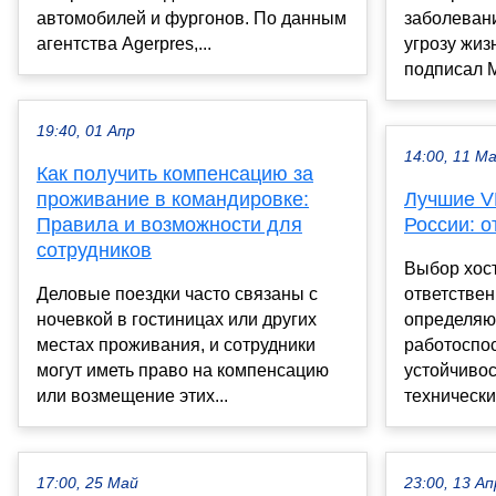
автомобилей и фургонов. По данным
заболеван
агентства Agerpres,...
угрозу жи
подписал М
19:40, 01 Апр
14:00, 11 М
Как получить компенсацию за
проживание в командировке:
Лучшие V
Правила и возможности для
России: о
сотрудников
Выбор хост
Деловые поездки часто связаны с
ответствен
ночевкой в гостиницах или других
определяю
местах проживания, и сотрудники
работоспос
могут иметь право на компенсацию
устойчивос
или возмещение этих...
технических
17:00, 25 Май
23:00, 13 Ап