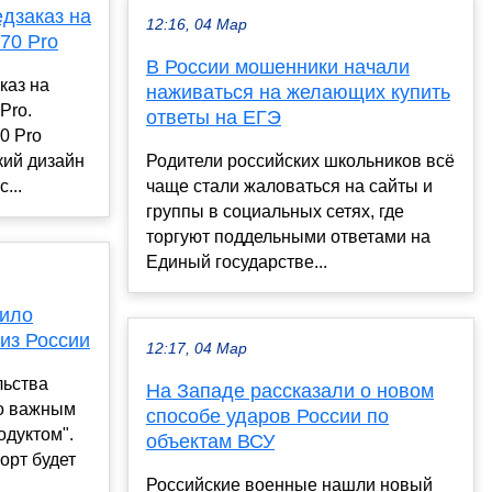
едзаказ на
12:16, 04 Мар
70 Pro
В России мошенники начали
каз на
наживаться на желающих купить
Pro.
ответы на ЕГЭ
0 Pro
кий дизайн
Родители российских школьников всё
...
чаще стали жаловаться на сайты и
группы в социальных сетях, где
торгуют поддельными ответами на
Единый государстве...
вило
 из России
12:17, 04 Мар
льства
На Западе рассказали о новом
но важным
способе ударов России по
одуктом".
объектам ВСУ
орт будет
Российские военные нашли новый