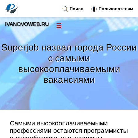
Поиск
Пользователям
IVANOVOWEB.RU
☰
Новости
»
Superjob назвал города России
Тренды новостей
»
с самыми
высокооплачиваемыми
Рубрики
»
вакансиями
Правила
»
Контакт
»
Самыми высокооплачиваемыми
профессиями остаются программисты
и разработчики, чьи зарплаты