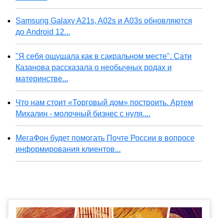
Samsung Galaxy A21s, A02s и A03s обновляются
до Android 12...
"Я себя ощущала как в сакральном месте". Сати
Казанова рассказала о необычных родах и
материнстве...
Что нам стоит «Торговый дом» построить. Артем
Михалин - молочный бизнес с нуля....
МегаФон будет помогать Почте России в вопросе
информирования клиентов...