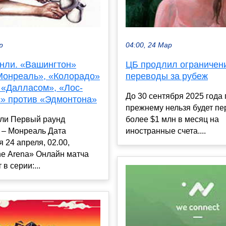
р
04:00, 24 Мар
энли. «Вашингтон»
ЦБ продлил ограничен
Монреаль», «Колорадо»
переводы за рубеж
 «Далласом», «Лос-
До 30 сентября 2025 года 
» против «Эдмонтона»
прежнему нельзя будет пе
нли Первый раунд
более $1 млн в месяц на
 – Монреаль Дата
иностранные счета....
 24 апреля, 02.00,
ne Arena» Онлайн матча
в серии:...