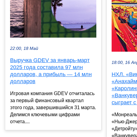
22:00, 18 Май
Выручка GDEV за январь-март
18:00, 16 Ап
2025 года составила 97 млн
долларов, а прибыль — 14 млн
НХЛ. «Ви
долларов
«Анахайм
«Каролины
Игровая компания GDEV отчиталась
«Ванкуве
за первый финансовый квартал
сыграет 
этого года, завершившийся 31 марта.
Делимся ключевыми цифрами
«Монреаль
отчета....
«Нью-Джер
«Детройту»
«Ванкувер