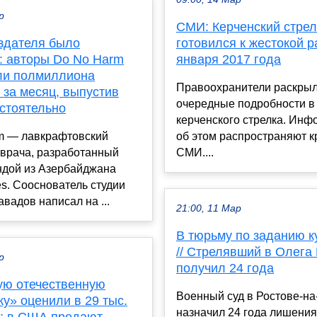
р
СМИ: Керченский стрел
здателя было
готовился к жестокой р
: авторы Do No Harm
января 2017 года
ли полмиллиона
Правоохранители раскры
 за месяц, выпустив
очередные подробности в
остоятельно
керченского стрелка. Ин
m — лавкрафтовский
об этом распространяют 
 врача, разработанный
СМИ....
ндой из Азербайджана
s. Сооснователь студии
вадов написал на ...
21:00, 11 Мар
В тюрьму по заданию к
// Стрелявший в Олега
р
получил 24 года
ую отечественную
Военный суд в Ростове-на
у» оценили в 29 тыс.
назначил 24 года лишени