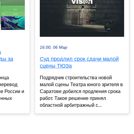
16:00, 06 Мар
а
ды за
Суд продлил срок сдачи малой
сцены ТЮЗа
онца
Подрядчик строительства новой
перевод
малой сцены Театра юного зрителя в
не России и
Саратове добился продления срока
енных
работ. Такое решение принял
областной арбитражный с...