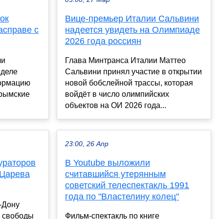
ок
Вице-премьер Италии Сальвини
асправе с
надеется увидеть на Олимпиаде
2026 года россиян
ли
Глава Минтранса Италии Маттео
 деле
Сальвини принял участие в открытии
формацию
новой бобслейной трассы, которая
крымские
войдёт в число олимпийских
объектов на ОИ 2026 года...
23:00, 26 Апр
ураторов
В Youtube выложили
 Царева
считавшийся утерянным
советский телеспектакль 1991
года по "Властелину колец"
-Дону
я свободы
Фильм-спектакль по книге