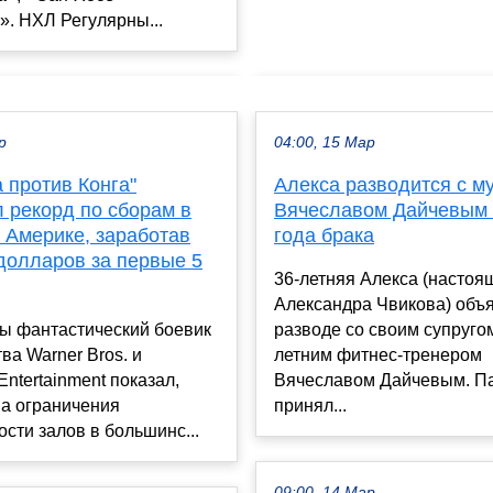
. НХЛ Регулярны...
р
04:00, 15 Мар
 против Конга"
Алекса разводится с м
 рекорд по сборам в
Вячеславом Дайчевым
 Америке, заработав
года брака
долларов за первые 5
36-летняя Алекса (насто
Александра Чвикова) объ
ры фантастический боевик
разводе со своим супругом
ва Warner Bros. и
летним фитнес-тренером
Entertainment показал,
Вячеславом Дайчевым. П
на ограничения
принял...
сти залов в большинс...
09:00, 14 Мар