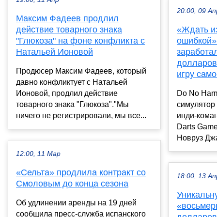
20:00, 09 Ап
Максим Фадеев продлил
действие товарного знака
«Ждать и
"Глюкоза" на фоне конфликта с
ошибкой»
Натальей Ионовой
заработа
долларов
Продюсер Максим Фадеев, который
игру сам
давно конфликтует с Натальей
Ионовой, продлил действие
Do No Har
товарного знака "Глюкоза"."Мы
симулятор
ничего не регистрировали, мы все...
инди-кома
Darts Game
Новруз Джа
12:00, 11 Мар
«Сельта» продлила контракт со
18:00, 13 Ап
Смоловым до конца сезона
Уникальн
Об удлинении аренды на 19 дней
«восьмерк
сообщила пресс-служба испанского