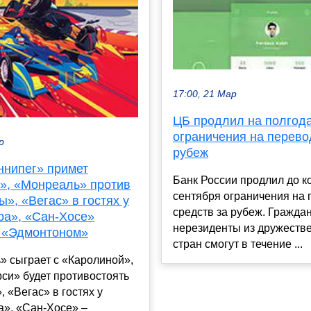
17:00, 21 Мар
ЦБ продлил на полгод
ограничения на перево
р
рубеж
ннипег» примет
Банк России продлил до к
», «Монреаль» против
сентября ограничения на 
», «Вегас» в гостях у
средств за рубеж. Гражда
ра», «Сан-Хосе»
нерезиденты из дружеств
с «Эдмонтоном»
стран смогут в течение ...
» сыграет с «Каролиной»,
си» будет противостоять
, «Вегас» в гостях у
а», «Сан-Хосе» –