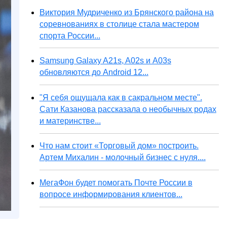
Виктория Мудриченко из Брянского района на
соревнованиях в столице стала мастером
спорта России...
Samsung Galaxy A21s, A02s и A03s
обновляются до Android 12...
"Я себя ощущала как в сакральном месте".
Сати Казанова рассказала о необычных родах
и материнстве...
Что нам стоит «Торговый дом» построить.
Артем Михалин - молочный бизнес с нуля....
МегаФон будет помогать Почте России в
вопросе информирования клиентов...