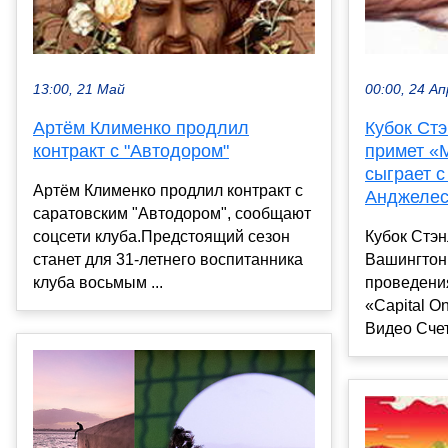
13:00, 21 Май
00:00, 24 Ап
Артём Клименко продлил
Кубок Ст
контракт с "Автодором"
примет «
сыграет с
Артём Клименко продлил контракт с
Анджелес
саратовским "Автодором", сообщают
соцсети клуба.Предстоящий сезон
Кубок Стэ
станет для 31-летнего воспитанника
Вашингтон
клуба восьмым ...
проведения
«Capital O
Видео Счет 