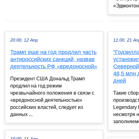
«Эдмонтон»
20:00, 12 Апр
11:00, 21 Ап
Трамп еще на год продлил часть
"Годзилла
антироссийских санкций, назвав
установил
деятельность РФ «вредоносной»
Северной
48,5 млн 
Президент США Дональд Трамп
дней
продлил на год режим
чрезвычайного положения в связи с
Такие сбо
«вредоносной деятельностью»
производст
российских властей, следует из
Legendary 
данных ...
несмотря 
заполняемо
19:00, 11 Апр