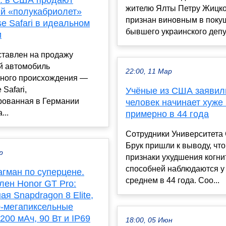
: в США продают
жителю Ялты Петру Жицко
й «полукабриолет»
признан виновным в поку
e Safari в идеальном
бывшего украинского депу.
и
тавлен на продажу
й автомобиль
22:00, 11 Мар
нного происхождения —
 Safari,
Учёные из США заявили
ованная в Германии
человек начинает хуже
...
примерно в 44 года
Сотрудники Университета 
Брук пришли к выводу, чт
р
признаки ухудшения когн
способней наблюдаются у
гман по суперцене.
среднем в 44 года. Соо...
лен Honor GT Pro:
ая Snapdragon 8 Elite,
0-мегапиксельные
200 мАч, 90 Вт и IP69
18:00, 05 Июн