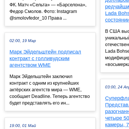
долларов
ФК. Матч «Сельта» — «Барселона»,
редчайши
Федор Смолов. Фото: Instagram
Lada Bohs
@smolovfedor_10 Права ...
состояни
В США выс
уникальны
02:00, 19 Мар
отечестве
Lada Bohse
Марк Эйдельштейн подписал
модифицир
контракт с голливудским
«восьмерка
агентством WME
Марк Эйдельштейн заключил
контракт с одним из крупнейших
03:00, 24 Ап
актёрских агентств мира — WME,
сообщает Deadline. Теперь агентство
Суперфла
будет представлять его ин...
Представ
разогнанн
четыре 5
камеры, 7
19:00, 01 Май