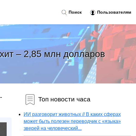
Поиск
Пользователям
хит – 2,85 млн долларов
-
Топ новости часа
ИИ разговорит животных // В каких сферах
может быть полезен переводчик с «языка»
зверей на человеческий...