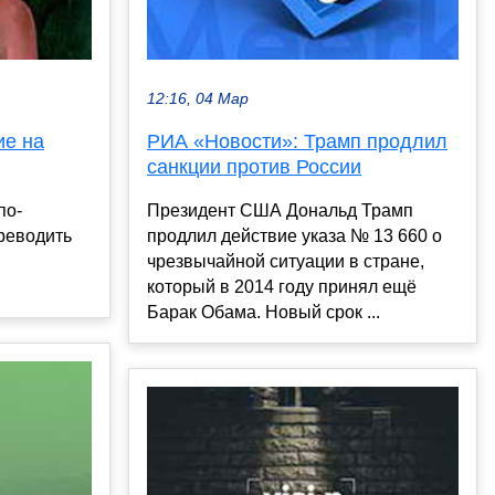
12:16, 04 Мар
ие на
РИА «Новости»: Трамп продлил
санкции против России
по-
Президент США Дональд Трамп
реводить
продлил действие указа № 13 660 о
чрезвычайной ситуации в стране,
который в 2014 году принял ещё
Барак Обама. Новый срок ...