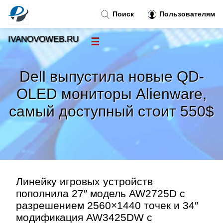
Поиск
Пользователям
IVANOVOWEB.RU
☰
Новости
»
Dell выпустила новые QD-
Тренды новостей
»
OLED мониторы Alienware,
самый доступный стоит 550$
Рубрики
»
Правила
»
Контакт
»
Линейку игровых устройств
пополнила 27″ модель AW2725D с
разрешением 2560×1440 точек и 34″
модификация AW3425DW с