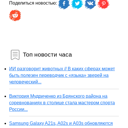
Поделиться новостью:
Топ новости часа
ИИ разговорит животных // В каких сферах может
быть полезен переводчик с «языка» зверей на
человеческий...
Виктория Мудриченко из Брянского района на
соревнованиях в столице стала мастером спорта
России...
Samsung Galaxy A21s, A02s и A03s обновляются