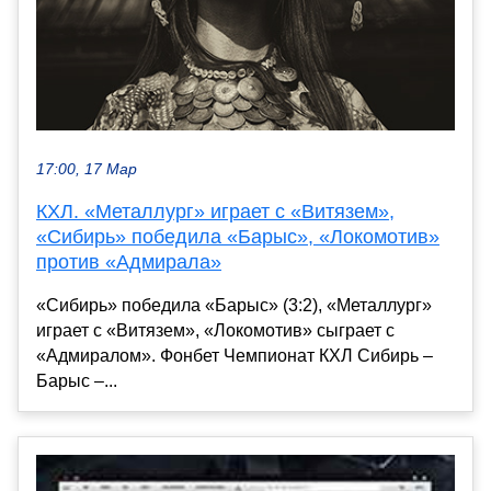
17:00, 17 Мар
КХЛ. «Металлург» играет с «Витязем»,
«Сибирь» победила «Барыс», «Локомотив»
против «Адмирала»
«Сибирь» победила «Барыс» (3:2), «Металлург»
играет с «Витязем», «Локомотив» сыграет с
«Адмиралом». Фонбет Чемпионат КХЛ Сибирь –
Барыс –...