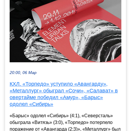
20:00, 06 Мар
КХЛ. «Торпедо» уступило «Авангарду»,
«Металлург» обыграл «Сочи», «Салават» в
овертайме победил «Амур», «Барыс»
одолел «Сибирь»
«Барыс» одолел «Сибирь» (4:1), «Северсталь»
обыграла «Витязь» (3:0), «Торпедо» потерпело
поражение от «Авангарда (2:3)», «Металлург» был