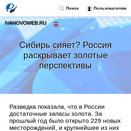
Поиск
Пользователям
IVANOVOWEB.RU
☰
Новости
»
Сибирь сияет? Россия
Тренды новостей
»
раскрывает золотые
перспективы
Рубрики
»
Правила
»
Контакт
»
Разведка показала, что в России
достаточные запасы золота. За
прошлый год было открыто 229 новых
месторождений, и крупнейшее из них