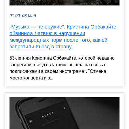
01:00, 03 Май
"Музыка — не оружие". Кристина Орбакайте
обвинила Латвию в нарушении
международных норм после того, как ей
запретили въезд в страну
53-летняя Кристина Орбакайте, которой недавно
запретили въезд в Латвию, вышла на связь с
подписчиками в своём инстаграме*. "Отмена
моего концерта и з...