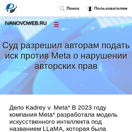
Поиск
Пользователям
IVANOVOWEB.RU
☰
Новости
»
Суд разрешил авторам подать
Тренды новостей
»
иск против Meta о нарушении
авторских прав
Рубрики
»
Правила
»
Контакт
»
Дело Kadrey v. Meta* В 2023 году
компания Meta* разработала модель
искусственного интеллекта под
названием LLaMA, которая была