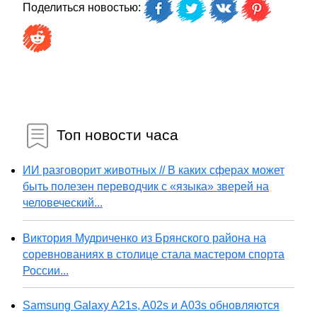
Поделиться новостью:
Топ новости часа
ИИ разговорит животных // В каких сферах может
быть полезен переводчик с «языка» зверей на
человеческий...
Виктория Мудриченко из Брянского района на
соревнованиях в столице стала мастером спорта
России...
Samsung Galaxy A21s, A02s и A03s обновляются