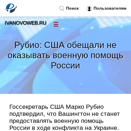
Поиск
Пользователям
IVANOVOWEB.RU
☰
Новости
»
Рубио: США обещали не
Тренды новостей
»
оказывать военную помощь
России
Рубрики
»
Правила
»
Контакт
»
Госсекретарь США Марко Рубио
подтвердил, что Вашингтон не станет
предоставлять военную помощь
России в ходе конфликта на Украине.