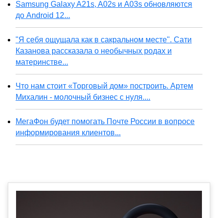
Samsung Galaxy A21s, A02s и A03s обновляются
до Android 12...
"Я себя ощущала как в сакральном месте". Сати
Казанова рассказала о необычных родах и
материнстве...
Что нам стоит «Торговый дом» построить. Артем
Михалин - молочный бизнес с нуля....
МегаФон будет помогать Почте России в вопросе
информирования клиентов...