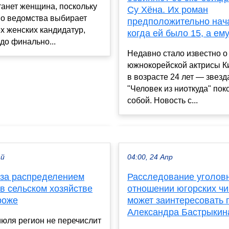
анет женщина, поскольку
Су Хёна. Их роман
во ведомства выбирает
предположительно нач
ех женских кандидатур,
когда ей было 15, а ем
до финально...
Недавно стало известно о
южнокорейской актрисы К
в возрасте 24 лет — звез
"Человек из ниоткуда" пок
собой. Новость с...
ай
04:00, 24 Апр
 за распределением
Расследование уголов
в сельском хозяйстве
отношении югорских ч
роже
может заинтересовать 
Александра Бастрыкин
июля регион не перечислит