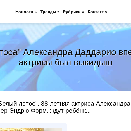
Новости
»
Тренды
»
Рубрики
»
Контакт
»
отоса" Александра Даддарио вп
актрисы был выкидыш
Белый лотос", 38-летняя актриса Александра
ер Эндрю Форм, ждут ребёнк...