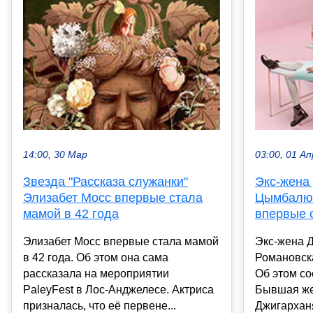
14:00, 30 Мар
03:00, 01 Ап
Звезда "Рассказа служанки"
Экс-жена
Элизабет Мосс впервые стала
Цымбалюк
мамой в 42 года
впервые 
Элизабет Мосс впервые стала мамой
Экс-жена 
в 42 года. Об этом она сама
Романовск
рассказала на мероприятии
Об этом со
PaleyFest в Лос-Анджелесе. Актриса
Бывшая же
призналась, что её первене...
Джигарханя