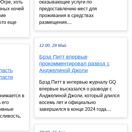
Югре, хоть
оказывающие услуги по
рных ночей
предоставлению мест для
ние
проживания в средствах
ыто еще
размещения....
12:00, 29 Май
Брэд Питт впервые
прокомментировал развод с
ласть
Анджелиной Джоли
ласти
Брэд Питт в интервью журналу GQ
впервые высказался о разводе с
анимается в
Анджелиной Джоли, который длился
 его
восемь лет и официально
тивные
завершился в конце 2024 года....
сливость,