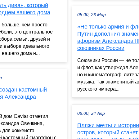
ть диван, который
ердцем вашего дома
05:00, 26 Мар
о больше, чем просто
«Не только армия и фл
бели; это центральное
Путин дополнил знаме
сбора семьи, друзей и
афоризм Александра III
ри выборе идеального
союзниках России
 вашего дома н...
Союзники России — не то
и флот, как утверждал Алек
но и кинематограф, литер
р
музыка. Так знаменитый 
русского импера...
 создан кастомный
ля Александра
08:00, 24 Апр
 дом Caviar отметил
ксандра Овечкина,
Пляжи мечты и истории
 для хоккеиста
остров, который станет
й кастомный смартфон с