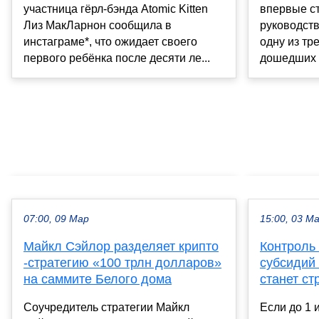
участница гёрл-бэнда Atomic Kitten
впервые ст
Лиз МакЛарнон сообщила в
руководст
инстаграме*, что ожидает своего
одну из тр
первого ребёнка после десяти ле...
дошедших 
07:00, 09 Мар
15:00, 03 М
Майкл Сэйлор разделяет крипто
Контроль
-стратегию «100 трлн долларов»
субсидий 
на саммите Белого дома
станет ст
Соучредитель стратегии Майкл
Если до 1 