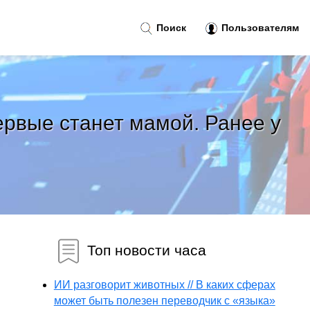
Поиск
Пользователям
ервые станет мамой. Ранее у
Топ новости часа
ИИ разговорит животных // В каких сферах
может быть полезен переводчик с «языка»