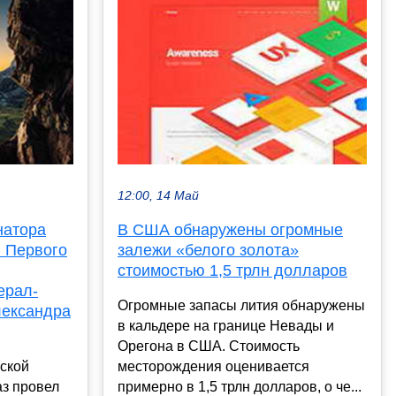
12:00, 14 Май
натора
В США обнаружены огромные
и Первого
залежи «белого золота»
стоимостью 1,5 трлн долларов
ерал-
Огромные запасы лития обнаружены
лександра
в кальдере на границе Невады и
Орегона в США. Стоимость
ской
месторождения оценивается
аз провел
примерно в 1,5 трлн долларов, о че...