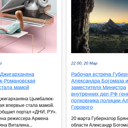
р
22:00, 20 Мар
 Джигарханяна
Рабочая встреча Губер
-Романовская
Александра Богомаза 
стала мамой
заместителя Министра
внутренних дел РФ ген
Джигарханяна Цымбалюк-
полковника полиции А
ая впервые стала мамой.
Горового
общает портал «ДНИ. РУ».
на режиссера Армена
20 марта Губернатор Брян
на Виталина...
области Александр Богом