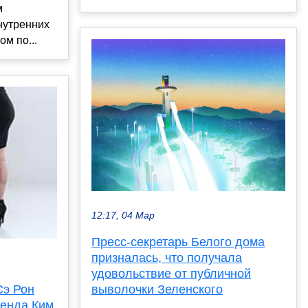
м
нутренних
м по...
12:17, 04 Мар
Пресс-секретарь Белого дома
призналась, что получала
удовольствие от публичной
выволочки Зеленского
Сэ Рон
ренда Ким