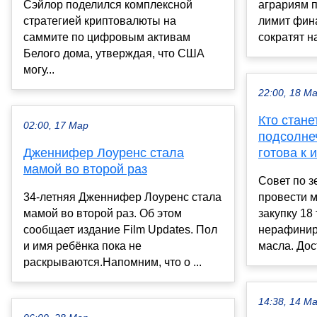
Сэйлор поделился комплексной
аграриям 
стратегией криптовалюты на
лимит фин
саммите по цифровым активам
сократят на
Белого дома, утверждая, что США
могу...
22:00, 18 М
Кто стан
02:00, 17 Мар
подсолне
Дженнифер Лоуренс стала
готова к 
мамой во второй раз
Совет по з
34-летняя Дженнифер Лоуренс стала
провести 
мамой во второй раз. Об этом
закупку 18
сообщает издание Film Updates. Пол
нерафинир
и имя ребёнка пока не
масла. Дост
раскрываются.Напомним, что о ...
14:38, 14 М