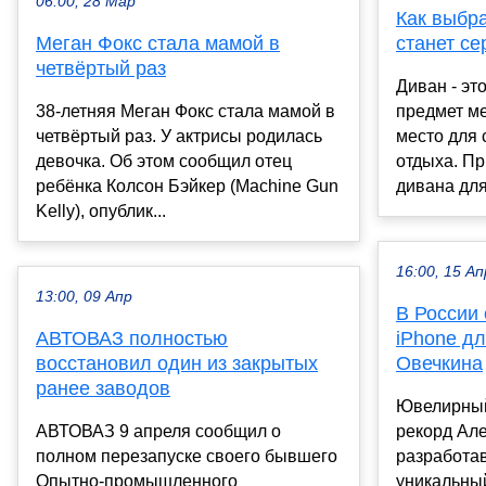
06:00, 28 Мар
Как выбра
Меган Фокс стала мамой в
станет с
четвёртый раз
Диван - эт
38-летняя Меган Фокс стала мамой в
предмет ме
четвёртый раз. У актрисы родилась
место для 
девочка. Об этом сообщил отец
отдыха. П
ребёнка Колсон Бэйкер (Machine Gun
дивана для
Kelly), опублик...
16:00, 15 Ап
13:00, 09 Апр
В России
АВТОВАЗ полностью
iPhone д
восстановил один из закрытых
Овечкина
ранее заводов
Ювелирный
АВТОВАЗ 9 апреля сообщил о
рекорд Але
полном перезапуске своего бывшего
разработав
Опытно-промышленного
уникальны