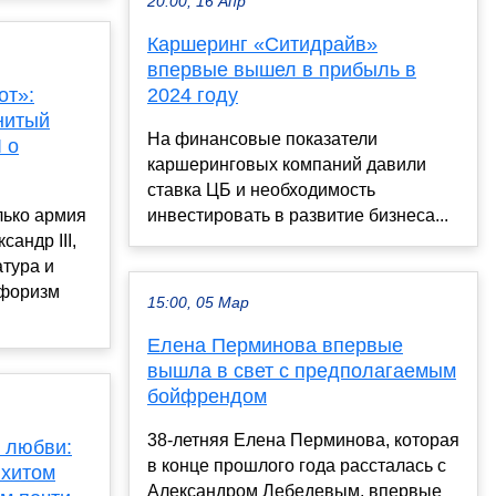
20:00, 16 Апр
Каршеринг «Ситидрайв»
впервые вышел в прибыль в
от»:
2024 году
нитый
На финансовые показатели
 о
каршеринговых компаний давили
ставка ЦБ и необходимость
лько армия
инвестировать в развитие бизнеса...
сандр III,
атура и
афоризм
15:00, 05 Мар
Елена Перминова впервые
вышла в свет с предполагаемым
бойфрендом
38-летняя Елена Перминова, которая
 любви:
в конце прошлого года рассталась с
 хитом
Александром Лебедевым, впервые