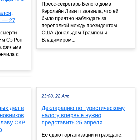
Пресс-секретарь Белого дома
Кэролайн Ливитт заявила, что ей
ался,
было приятно наблюдать за
у — 27
перепалкой между президентом
США Дональдом Трампом и
 смерти
Владимиром...
им Сэ Рон
да фильма
ончила с
23:00, 22 Апр
ных дел в
Декларацию по туристическому
иновников
налогу впервые нужно
главу СКР
представить 25 апреля
а
Ее сдают организации и граждане,