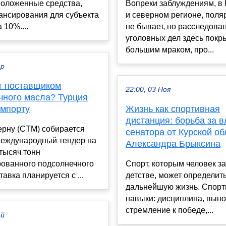
положенные средства,
Вопреки заблуждениям, в 
ансирования для субъекта
и северном регионе, поля
 10%....
не бывает, но расследова
уголовных дел здесь покр
большим мраком, про...
ар
ет поставщиком
22:00, 03 Ноя
чного масла? Турция
импорту
Жизнь как спортивная
дистанция: борьба за в
ерну (CTM) собирается
сенатора от Курской об
международный тендер на
Александра Брыксина
 тысяч тонн
ованного подсолнечного
Спорт, которым человек з
авка планируется с ...
детстве, может определить
дальнейшую жизнь. Спор
навыки: дисциплина, выно
стремление к победе,...
ай