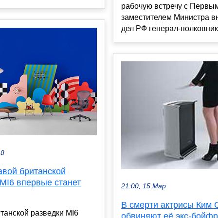
рабочую встречу с Первы
заместителем Министра в
дел РФ генерал-полковнико
ай
авой британской
MI6 впервые станет
21:00, 15 Мар
В смерти актрисы Ким 
танской разведки MI6
обвиняют её экс-бойф