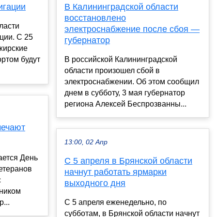
игации
В Калининградской области
восстановлено
ласти
электроснабжение после сбоя —
ции. С 25
губернатор
жирские
ортом будут
В российской Калининградской
области произошел сбой в
электроснабжении. Об этом сообщил
днем в субботу, 3 мая губернатор
региона Алексей Беспрозванны...
мечают
13:00, 02 Апр
ается День
С 5 апреля в Брянской области
ветеранов
начнут работать ярмарки
с
выходного дня
ником
...
С 5 апреля еженедельно, по
субботам, в Брянской области начнут