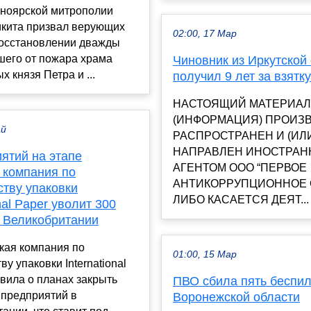
сноярской митрополии
икита призвал верующих
02:00, 17 Мар
восстановлении дважды
шего от пожара храма
Чиновник из Иркутской
х князя Петра и ...
получил 9 лет за взятку
НАСТОЯЩИЙ МАТЕРИАЛ
(ИНФОРМАЦИЯ) ПРОИЗВ
ай
РАСПРОСТРАНЕН И (ИЛ
НАПРАВЛЕН ИНОСТРА
ятий на этапе
АГЕНТОМ ООО “ПЕРВОЕ
 компания по
АНТИКОРРУПЦИОННОЕ 
ству упаковки
ЛИБО КАСАЕТСЯ ДЕЯТ...
onal Paper уволит 300
в Великобритании
кая компания по
01:00, 15 Мар
ву упаковки International
вила о планах закрыть
ПВО сбила пять беспил
 предприятий в
Воронежской области