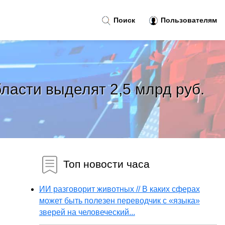
Поиск
Пользователям
асти выделят 2,5 млрд руб.
Топ новости часа
ИИ разговорит животных // В каких сферах
может быть полезен переводчик с «языка»
зверей на человеческий...