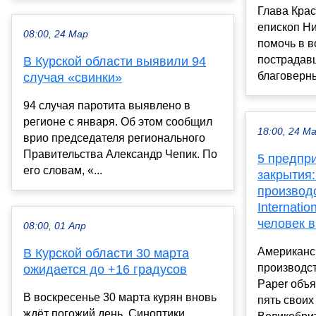
Глава Кра
епископ Н
08:00, 24 Мар
помочь в 
пострадав
В Курской области выявили 94
благоверны
случая «свинки»
94 случая паротита выявлено в
регионе с января. Об этом сообщил
18:00, 24 М
врио председателя регионального
Правительства Александр Чепик. По
5 предпри
его словам, «...
закрытия:
производ
Internati
человек 
08:00, 01 Апр
Американс
В Курской области 30 марта
производст
ожидается до +16 градусов
Paper объя
В воскресенье 30 марта курян вновь
пять своих
ждёт погожий день. Синоптики