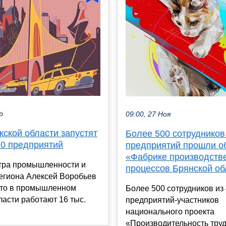
р
09:00, 27 Ноя
ской области запустят
Более 500 сотрудников
10 предприятий
предприятий прошли о
«Фабрике производств
стра промышленности и
процессов Брянской об
региона Алексей Воробьев
что в промышленном
Более 500 сотрудников из
ласти работают 16 тыс.
предприятий-участников
национального проекта
«Производительность тру