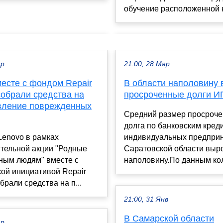
обучение расположенной на
ар
21:00, 28 Мар
месте с фондом Repair
В области наполовину
собрали средства на
просроченные долги И
вление поврежденных
Средний размер просроче
долга по банковским кред
Lenovo в рамках
индивидуальных предпри
ительной акции "Родные
Саратовской области выро
дным людям" вместе с
наполовину.По данным кол
ой инициативой Repair
брали средства на п...
21:00, 31 Янв
В Самарской области
ар