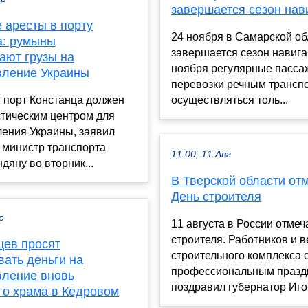
завершается сезон нав
 аресты в порту
24 ноября в Самарской об
а: румыны
завершается сезон навига
ают грузы на
ноября регулярные пасса
вление Украины
перевозки речным трансп
 порт Констанца должен
осуществляться толь...
стическим центром для
ления Украины, заявил
 министр транспорта
11:00, 11 Авг
дяну во вторник...
В Тверской области от
День строителя
р
11 августа в России отмеч
строителя. Работников и 
цев просят
строительного комплекса 
вать деньги на
профессиональным празд
вление вновь
поздравил губернатор Игор
го храма в Кедровом