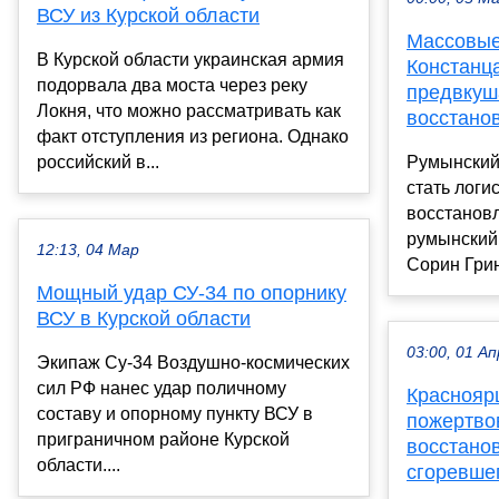
ВСУ из Курской области
Массовые
В Курской области украинская армия
Констанц
подорвала два моста через реку
предвкуш
Локня, что можно рассматривать как
восстано
факт отступления из региона. Однако
российский в...
Румынский
стать логи
восстанов
румынский
12:13, 04 Мар
Сорин Грин
Мощный удар СУ-34 по опорнику
ВСУ в Курской области
03:00, 01 Ап
Экипаж Су-34 Воздушно-космических
сил РФ нанес удар поличному
Краснояр
составу и опорному пункту ВСУ в
пожертво
приграничном районе Курской
восстано
области....
сгоревше