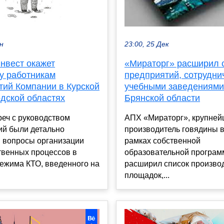
ен
23:00, 25 Дек
нвест окажет
«Мираторг» расширил 
у работникам
предприятий, сотрудн
тий Компании в Курской
учебными заведениями
одской областях
Брянской области
реч с руководством
АПХ «Мираторг», крупне
ий были детально
производитель говядины в
 вопросы организации
рамках собственной
твенных процессов в
образовательной програ
ежима КТО, введенного на
расширил список произво
площадок,...