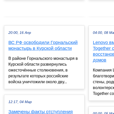
20:00, 16 Апр
04:00, 08 М
ВС РФ освободили Горнальский
Lenovo в
монастырь в Курской области
Together 
восстано
В районе Горнальского монастыря в
домов
Курской области развернулись
ожесточённые столкновения, в
Компания 
результате которых российские
благотвор
войска уничтожили около дву...
стены, ро
волонтерск
Together со
12:17, 04 Мар
Замечены факты отступления
00:00, 05 М