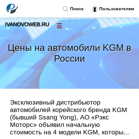
Поиск
Пользователям
IVANOVOWEB.RU
☰
Новости
»
Цены на автомобили KGM в
Тренды новостей
»
России
Рубрики
»
Правила
»
Эксклюзивный дистрибьютор
Контакт
»
автомобилей корейского бренда KGM
(бывший Ssang Yong), АО «Рэкс
Моторс» объявил начальную
стоимость на 4 модели KGM, которы...