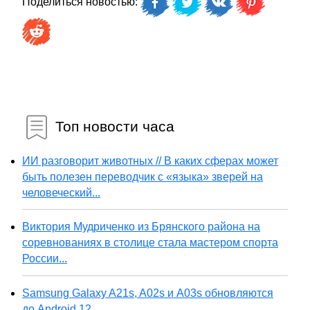
Поделиться новостью:
Топ новости часа
ИИ разговорит животных // В каких сферах может
быть полезен переводчик с «языка» зверей на
человеческий...
Виктория Мудриченко из Брянского района на
соревнованиях в столице стала мастером спорта
России...
Samsung Galaxy A21s, A02s и A03s обновляются
до Android 12...