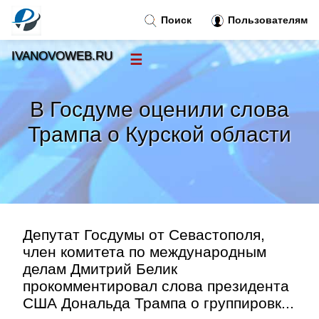
Поиск
Пользователям
IVANOVOWEB.RU
☰
Новости
»
В Госдуме оценили слова
Тренды новостей
»
Трампа о Курской области
Рубрики
»
Правила
»
Депутат Госдумы от Севастополя,
Контакт
»
член комитета по международным
делам Дмитрий Белик
прокомментировал слова президента
США Дональда Трампа о группировк...