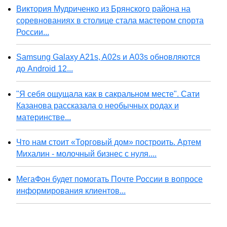
Виктория Мудриченко из Брянского района на
соревнованиях в столице стала мастером спорта
России...
Samsung Galaxy A21s, A02s и A03s обновляются
до Android 12...
"Я себя ощущала как в сакральном месте". Сати
Казанова рассказала о необычных родах и
материнстве...
Что нам стоит «Торговый дом» построить. Артем
Михалин - молочный бизнес с нуля....
МегаФон будет помогать Почте России в вопросе
информирования клиентов...