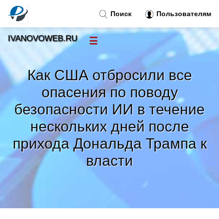
Поиск
Пользователям
IVANOVOWEB.RU
☰
Новости
»
Как США отбросили все
Тренды новостей
»
опасения по поводу
безопасности ИИ в течение
Рубрики
»
нескольких дней после
прихода Дональда Трампа к
Правила
»
власти
Контакт
»