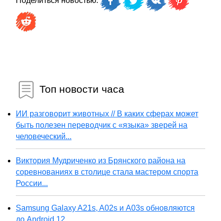
Поделиться новостью:
Топ новости часа
ИИ разговорит животных // В каких сферах может
быть полезен переводчик с «языка» зверей на
человеческий...
Виктория Мудриченко из Брянского района на
соревнованиях в столице стала мастером спорта
России...
Samsung Galaxy A21s, A02s и A03s обновляются
до Android 12...