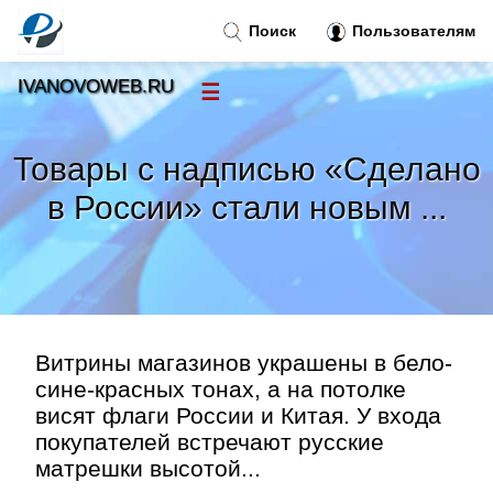
Поиск
Пользователям
IVANOVOWEB.RU
☰
Новости
»
Товары с надписью «Сделано
Тренды новостей
»
в России» стали новым ...
Рубрики
»
Правила
»
Витрины магазинов украшены в бело-
Контакт
»
сине-красных тонах, а на потолке
висят флаги России и Китая. У входа
покупателей встречают русские
матрешки высотой...