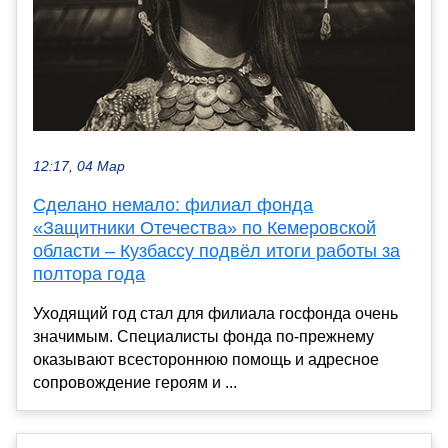
12:17, 04 Мар
Сделано немало: филиал фонда
«Защитники Отечества» по Кемеровской
области – Кузбассу подвёл итоги работы за
полтора года
Уходящий год стал для филиала госфонда очень
значимым. Специалисты фонда по-прежнему
оказывают всестороннюю помощь и адресное
сопровождение героям и ...