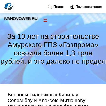
Поиск
Пользователям
IVANOVOWEB.RU
☰
Новости
»
За 10 лет на строительстве
Тренды новостей
»
Амурского ГПЗ «Газпрома»
освоили более 1,3 трлн
Рубрики
»
рублей, и это далеко не предел
Правила
»
Контакт
»
Вопросы силовиков к Кириллу
Селезнёву и Алексею Митюшову
могут положить начало большому