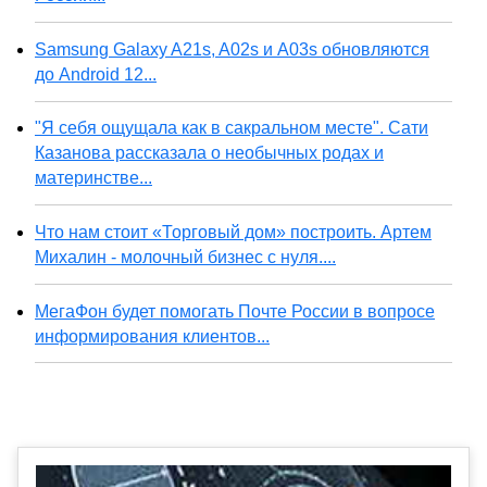
Samsung Galaxy A21s, A02s и A03s обновляются
до Android 12...
"Я себя ощущала как в сакральном месте". Сати
Казанова рассказала о необычных родах и
материнстве...
Что нам стоит «Торговый дом» построить. Артем
Михалин - молочный бизнес с нуля....
МегаФон будет помогать Почте России в вопросе
информирования клиентов...