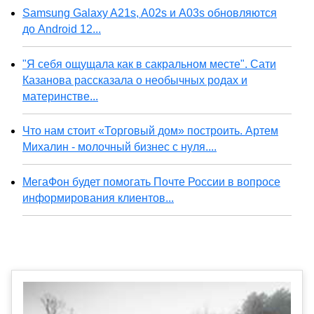
Samsung Galaxy A21s, A02s и A03s обновляются
до Android 12...
"Я себя ощущала как в сакральном месте". Сати
Казанова рассказала о необычных родах и
материнстве...
Что нам стоит «Торговый дом» построить. Артем
Михалин - молочный бизнес с нуля....
МегаФон будет помогать Почте России в вопросе
информирования клиентов...