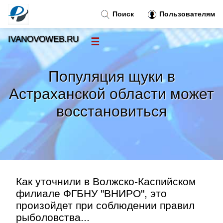
Поиск
Пользователям
IVANOVOWEB.RU
☰
Новости
»
Популяция щуки в
Тренды новостей
»
Астраханской области может
восстановиться
Рубрики
»
Правила
»
Контакт
»
Как уточнили в Волжско-Каспийском
филиале ФГБНУ "ВНИРО", это
произойдет при соблюдении правил
рыболовства...