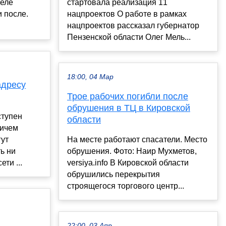
селе
стартовала реализация 11
и после.
нацпроектов О работе в рамках
нацпроектов рассказал губернатор
Пензенской области Олег Мель...
18:00, 04 Мар
адресу
Трое рабочих погибли после
обрушения в ТЦ в Кировской
ступен
области
ричем
гут
На месте работают спасатели. Место
ть ни
обрушения. Фото: Наир Мухметов,
ти ...
versiya.info В Кировской области
обрушились перекрытия
строящегося торгового центр...
22:00, 03 Апр