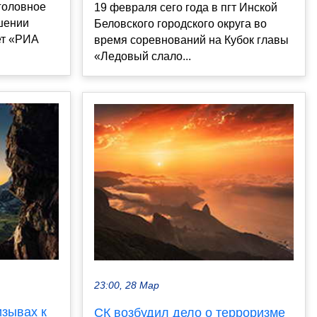
головное
19 февраля сего года в пгт Инской
шении
Беловского городского округа во
ет «РИА
время соревнований на Кубок главы
«Ледовый слало...
23:00, 28 Мар
изывах к
СК возбудил дело о терроризме