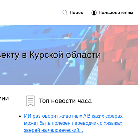
Поиск
Пользователям
екту в Курской области
мии
Топ новости часа
ИИ разговорит животных // В каких сферах
может быть полезен переводчик с «языка»
зверей на человеческий...