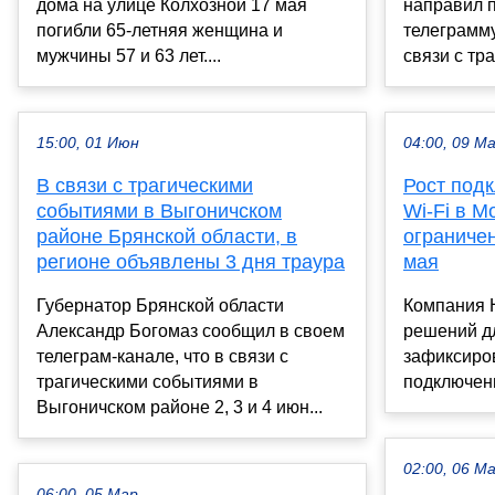
дома на улице Колхозной 17 мая
направил 
погибли 65-летняя женщина и
телеграмм
мужчины 57 и 63 лет....
связи с тр
15:00, 01 Июн
04:00, 09 М
В связи с трагическими
Рост под
событиями в Выгоничском
Wi-Fi в М
районе Брянской области, в
ограниче
регионе объявлены 3 дня траура
мая
Губернатор Брянской области
Компания H
Александр Богомаз сообщил в своем
решений дл
телеграм-канале, что в связи с
зафиксиро
трагическими событиями в
подключени
Выгоничском районе 2, 3 и 4 июн...
02:00, 06 М
06:00, 05 Мар