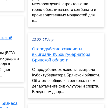
месторождений, строительство
горно-обогатительного комбината и
производственных мощностей для
в...
ожской
13:00, 27 Апр
Стародубские хоккеисты
ны (ВСУ)
выиграли Кубок губернатора
их удара и
Брянской области
вода в
общает
Стародубские хоккеисты выиграли
..
Кубок губернатора Брянской области.
Об этом сообщили в региональном
департаменте физкультуры и спорта.
В ледовом двор...
о бизнеса