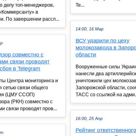
о делу топ-менеджеров,
Te...
«Коммерсанту» в
и. По завершении рассл...
14:00, 16 Мар
ВСУ ударили по цеху
ар
молокозавода в Запор
дзор совместно с
области
ами связи проводят
Вооруженные силы Украи
сбоя в Telegram
нанесли два артиллерийск
ты Центра мониторинга и
уничтожили цех молокоза
я сетью связи общего
Запорожской области, со
ия (ЦМУ ССОП)
ТАСС со ссылкой на адми.
ора (РКН) совместно с
и связи проводят пров...
16:00, 25 Апр
Рейтинг ответственног
кт