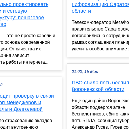
ильно проектировать
цифровизацию Сарато
и и сетевую
области
уктуру: пошаговое
Телеком-оператор МегаФо
тво
правительство Саратовск
 — это не просто кабели и
договорились о сотруднич
то основа современной
рамках соглашения плани
ии. От качества их
уделить особое внимание з
вания зависит
ть работы интернета...
01:00, 15 Мар
ПВО сбила пять беспил
ай
Воронежской области
одит проверку в связи
Еще один район Воронеж
топ-менеджеров и
области подвергся атаке
Ольги Долголевой
беспилотников, сбито как
по страхованию вкладов
пять БПЛА, сообщил губе
водит внутреннюю
Александр Гусев. Гусев с