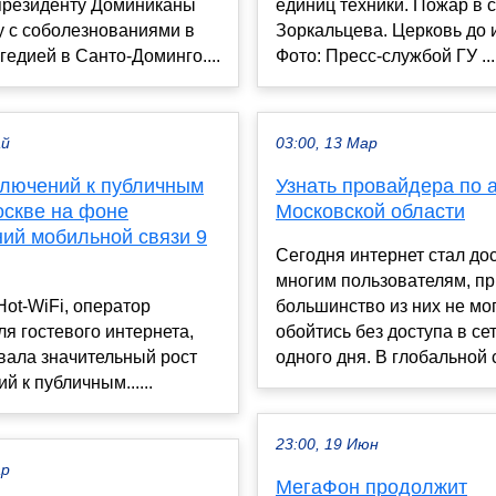
президенту Доминиканы
единиц техники. Пожар в 
у с соболезнованиями в
Зоркальцева. Церковь до 
агедией в Санто-Доминго....
Фото: Пресс-службой ГУ ...
ай
03:00, 13 Мар
ключений к публичным
Узнать провайдера по 
оскве на фоне
Московской области
ний мобильной связи 9
Сегодня интернет стал до
многим пользователям, п
ot-WiFi, оператор
большинство из них не мо
я гостевого интернета,
обойтись без доступа в се
вала значительный рост
одного дня. В глобальной се
й к публичным......
23:00, 19 Июн
ар
МегаФон продолжит