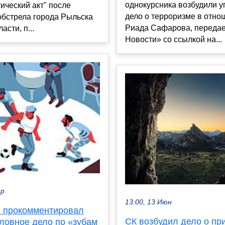
однокурсника возбудили у
ический акт" после
дело о терроризме в отно
обстрела города Рыльска
Риада Сафарова, переда
асти, п...
Новости» со ссылкой на...
ар
13:00, 13 Июн
 прокомментировал
СК возбудил дело о пр
оловное дело по «зубам