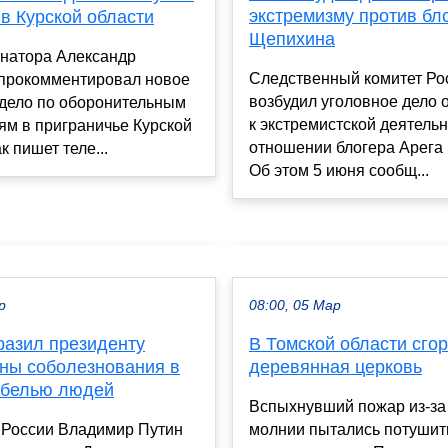
экстремизму против бл
в Курской области
Щепихина
рнатора Александр
Следственный комитет Ро
прокомментировал новое
возбудил уголовное дело 
 дело по оборонительным
к экстремистской деятельн
ям в приграничье Курской
отношении блогера Арега
к пишет теле...
Об этом 5 июня сообщ...
р
08:00, 05 Мар
разил президенту
В Томской области сго
ны соболезнования в
деревянная церковь
гибелью людей
Вспыхнувший пожар из-за
 России Владимир Путин
молнии пытались потушит