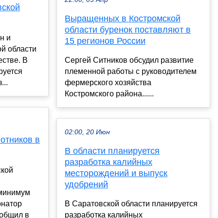
вской
Выращенных в Костромской
области буренок поставляют в
н и
15 регионов России
ой области
естве. В
Сергей Ситников обсудил развитие
руется
племенной работы с руководителем
...
фермерского хозяйства
Костромского района......
02:00, 20 Июн
отников в
В области планируется
разработка калийных
ской
месторождений и выпуск
удобрений
 минимум
рнатор
В Саратовской области планируется
ообщил в
разработка калийных