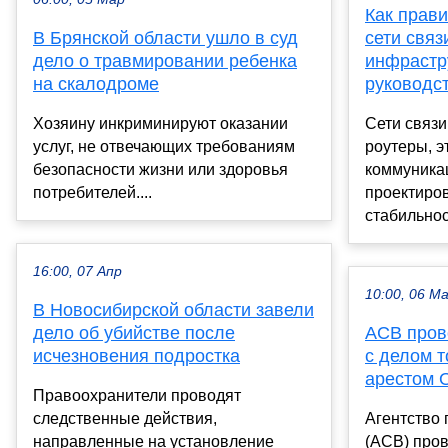
Как прав
В Брянской области ушло в суд
сети связ
дело о травмировании ребенка
инфрастр
на скалодроме
руководс
Хозяину инкриминируют оказании
Сети связи
услуг, не отвечающих требованиям
роутеры, э
безопасности жизни или здоровья
коммуникац
потребителей....
проектиро
стабильнос
16:00, 07 Апр
10:00, 06 М
В Новосибирской области завели
дело об убийстве после
АСВ пров
исчезновения подростка
с делом 
арестом 
Правоохранители проводят
следственные действия,
Агентство 
направленные на установление
(АСВ) про