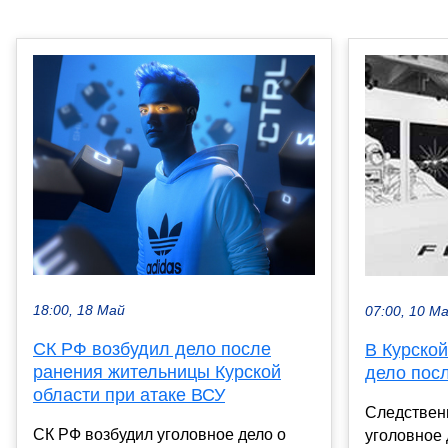
18:00, 18 Май
07:00, 10 М
СК РФ возбудил дело после
В Курской
ранения жительницы Курской
дело пос
области при атаке ВСУ
Следствен
СК РФ возбудил уголовное дело о
уголовное 