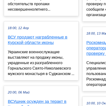
обстоятельств пропажи
проверку п
несовершеннолетнего...
сообщили 
организаци
18:00, 12 Апр
18:00, 13 М
ВСУ продают награбленные в
Курской области иконы
Роскомна
оператор
Украинские военнослужащие
проверку 
выставляют на продажу иконы,
украденные из разграбленного
Специалис
Горнальского Свято-Николаевского
управлени
мужского монастыря в Суджанском ...
пользован
Роскомнадз
операторам
20:00, 06 Май
ВСУшник осужден за теракт в
10:00, 10 О