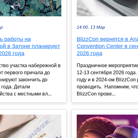
ар
14:00, 13 Мар
ь работы на
BlizzCon вернется в An
ой в Затоне планируют
Convention Center в се
2026 года
2026 года
тво участка набережной в
Праздничное мероприятие
т первого причала до
12-13 сентября 2026 года.
нируют закончить до
году и в 2024-ом BlizzCon
 года. Детали
проводить. Напомним, чт
йства с местными вл...
BlizzCon прове...