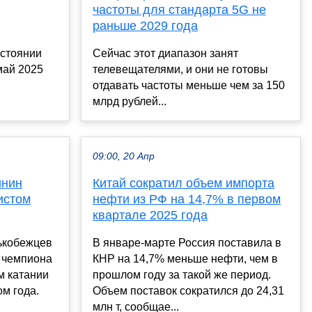
частоты для стандарта 5G не
раньше 2029 года
остоянии
Сейчас этот диапазон занят
май 2025
телевещателями, и они не готовы
отдавать частоты меньше чем за 150
млрд рублей...
09:00, 20 Апр
инин
Китай сократил объем импорта
истом
нефти из РФ на 14,7% в первом
квартале 2025 года
ькобежцев
В январе-марте Россия поставила в
о чемпиона
КНР на 14,7% меньше нефти, чем в
м катании
прошлом году за такой же период.
м года.
Объем поставок сократился до 24,31
млн т, сообщае...