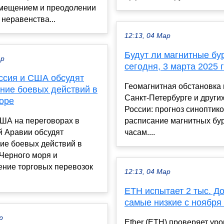
мещением и преодолении
неравенства...
12:13, 04 Мар
Будут ли магнитные бу
ар
сегодня, 3 марта 2025 
оссия и США обсудят
Геомагнитная обстановка 
ние боевых действий в
Санкт-Петербурге и други
оре
России: прогноз синоптико
США на переговорах в
расписание магнитных бур
й Аравии обсудят
часам....
ие боевых действий в
Черного моря и
ение торговых перевозок
12:13, 04 Мар
ETH испытает 2 тыс. Д
самые низкие с ноября
р
Ether (ETH) проверяет уро