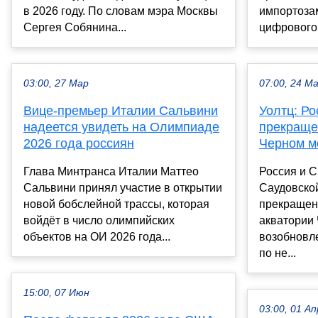
в 2026 году. По словам мэра Москвы
импортоза
Сергея Собянина...
цифрового 
03:00, 27 Мар
07:00, 24 М
Вице-премьер Италии Сальвини
Уолтц: Р
надеется увидеть на Олимпиаде
прекраще
2026 года россиян
Черном м
Глава Минтранса Италии Маттео
Россия и 
Сальвини принял участие в открытии
Саудовско
новой бобслейной трассы, которая
прекращен
войдёт в число олимпийских
акватории 
объектов на ОИ 2026 года...
возобновл
по не...
15:00, 07 Июн
03:00, 01 Ап