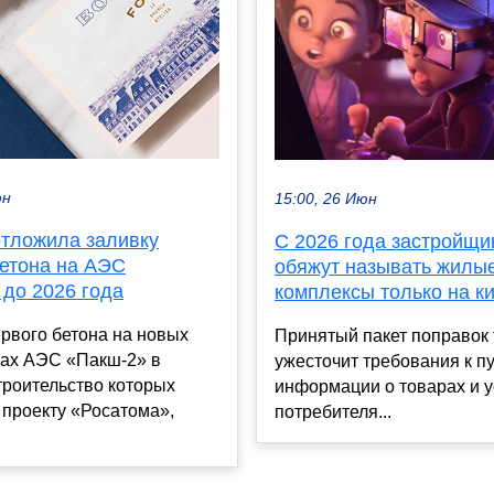
юн
15:00, 26 Июн
отложила заливку
С 2026 года застройщи
бетона на АЭС
обяжут называть жилы
 до 2026 года
комплексы только на к
рвого бетона на новых
Принятый пакет поправок
ках АЭС «Пакш-2» в
ужесточит требования к п
троительство которых
информации о товарах и у
 проекту «Росатома»,
потребителя...