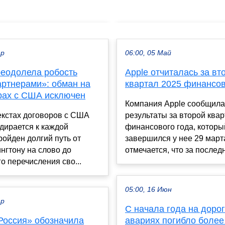
ар
06:00, 05 Май
реодолела робость
Apple отчиталась за вт
артнерами»: обман на
квартал 2025 финансов
рах с США исключен
Компания Apple сообщила
екстах договоров с США
результаты за второй ква
дирается к каждой
финансового года, которы
ройден долгий путь от
завершился у нее 29 марта
нгтону на слово до
отмечается, что за последн
о перечисления сво...
05:00, 16 Июн
ар
С начала года на дорог
Россия» обозначила
авариях погибло более 