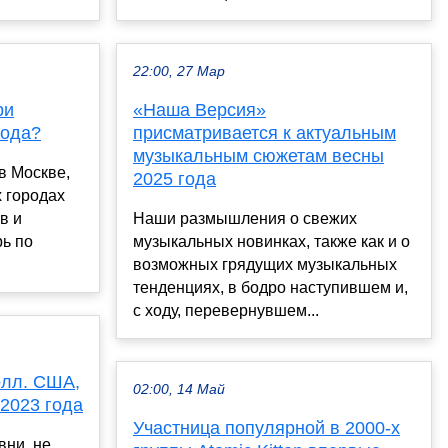
22:00, 27 Мар
ри
«Наша Версия»
года?
присматривается к актуальным
музыкальным сюжетам весны
в Москве,
2025 года
х городах
в и
Наши размышления о свежих
ь по
музыкальных новинках, также как и о
возможных грядущих музыкальных
тенденциях, в бодро наступившем и,
с ходу, перевернувшем...
олл. США,
02:00, 14 Май
 2023 года
Участница популярной в 2000-х
вни, не