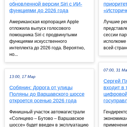
обновленной версии Siri c ИИ-
приорите
функциями до 2026 года
«Историч
Американская корпорация Apple
Лучшие ре
отложила выпуск голосового
представл
помощника Siri с продвинутыми
сессии па
функциями искусственного
исполкоме
интеллекта до 2026 года. Вероятно,
всей стране
но...
07:00, 31 М
13:00, 17 Мар
Сергей П
Собянин: Дорога от улицы
входит в 
Поляны до Варшавского шоссе
цифровой
откроется осенью 2026 года
госуправ
Финишный участок автомагистрали
Гендирект
«Солнцево – Бутово – Варшавское
экономика»
шоссе» будет введен в эксплуатацию
применени