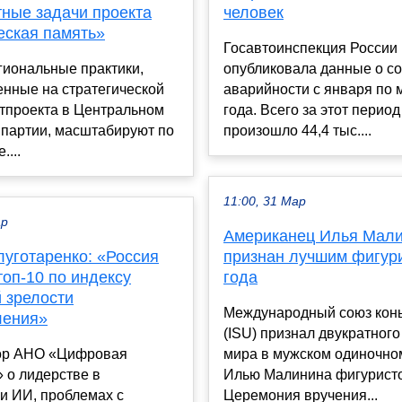
тные задачи проекта
человек
еская память»
Госавтоинспекция России
гиональные практики,
опубликовала данные о с
енные на стратегической
аварийности с января по 
ртпроекта в Центральном
года. Всего за этот период
 партии, масштабируют по
произошло 44,4 тыс....
....
11:00, 31 Мар
ар
Американец Илья Мал
луготаренко: «Россия
признан лучшим фигур
топ-10 по индексу
года
 зрелости
Международный союз кон
ления»
(ISU) признал двукратног
ор АНО «Цифровая
мира в мужском одиночно
 о лидерстве в
Илью Малинина фигуристо
и ИИ, проблемах с
Церемония вручения...