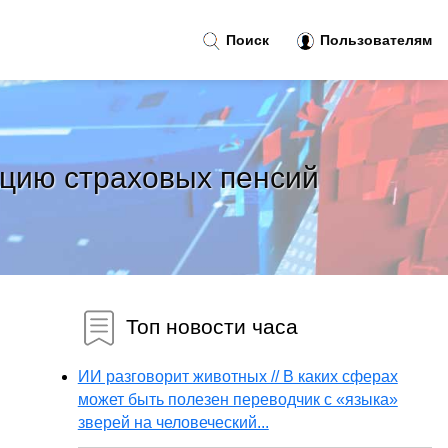
Поиск
Пользователям
ацию страховых пенсий
Топ новости часа
ИИ разговорит животных // В каких сферах
может быть полезен переводчик с «языка»
зверей на человеческий...