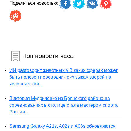
Поделиться новостью:
Топ новости часа
ИИ разговорит животных // В каких сферах может
быть полезен переводчик с «языка» зверей на
человеческий...
Виктория Мудриченко из Брянского района на
соревнованиях в столице стала мастером спорта
России...
Samsung Galaxy A21s, A02s и A03s обновляются