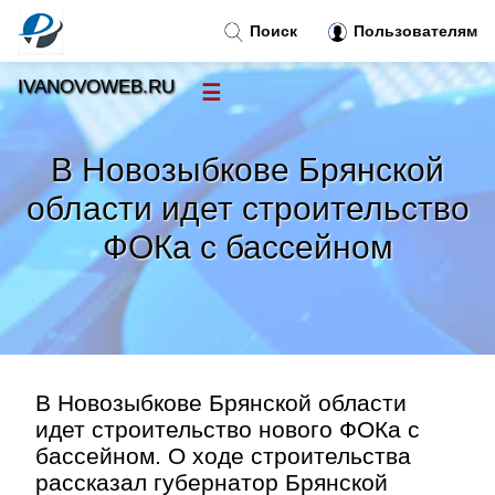
Поиск
Пользователям
IVANOVOWEB.RU
☰
Новости
»
В Новозыбкове Брянской
Тренды новостей
»
области идет строительство
ФОКа с бассейном
Рубрики
»
Правила
»
Контакт
»
В Новозыбкове Брянской области
идет строительство нового ФОКа с
бассейном. О ходе строительства
рассказал губернатор Брянской