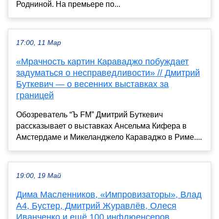
Родниной. На премьере по...
17:00, 11 Мар
«Мрачность картин Караваджо побуждает
задуматься о несправедливости» // Дмитрий
Буткевич — о весенних выставках за
границей
Обозреватель “Ъ FM” Дмитрий Буткевич
рассказывает о выставках Ансельма Кифера в
Амстердаме и Микеланджело Караваджо в Риме....
19:00, 19 Май
Дима Масленников, «Импровизаторы», Влад
А4, Бустер, Дмитрий Журавлёв, Олеся
Иванченко и ещё 100 инфлюенсеров