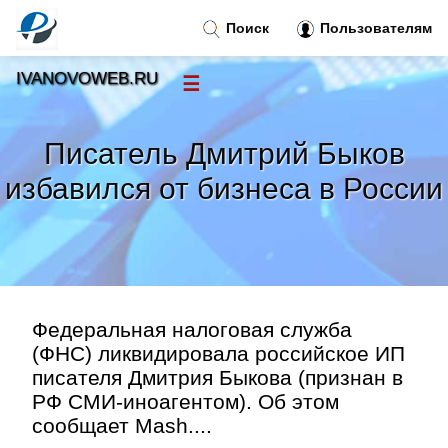
Поиск
Пользователям
IVANOVOWEB.RU
☰
Новости
»
Писатель Дмитрий Быков
Тренды новостей
»
избавился от бизнеса в России
Рубрики
»
Правила
»
Федеральная налоговая служба
Контакт
»
(ФНС) ликвидировала российское ИП
писателя Дмитрия Быкова (признан в
РФ СМИ-иноагентом). Об этом
сообщает Mash....