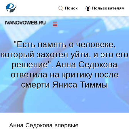
Поиск
Пользователям
IVANOVOWEB.RU
☰
Новости
»
"Есть память о человеке,
Тренды новостей
»
который захотел уйти, и это его
решение". Анна Седокова
Рубрики
»
ответила на критику после
Правила
смерти Яниса Тиммы
»
Контакт
»
Анна Седокова впервые