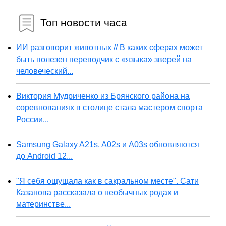
Топ новости часа
ИИ разговорит животных // В каких сферах может
быть полезен переводчик с «языка» зверей на
человеческий...
Виктория Мудриченко из Брянского района на
соревнованиях в столице стала мастером спорта
России...
Samsung Galaxy A21s, A02s и A03s обновляются
до Android 12...
"Я себя ощущала как в сакральном месте". Сати
Казанова рассказала о необычных родах и
материнстве...