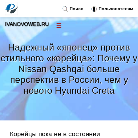
Поиск
Пользователям
IVANOVOWEB.RU
☰
Новости
»
Надежный «японец» против
Тренды новостей
»
стильного «корейца»: Почему у
Nissan Qashqai больше
Рубрики
»
перспектив в России, чем у
Правила
нового Hyundai Creta
»
Контакт
»
Корейцы пока не в состоянии