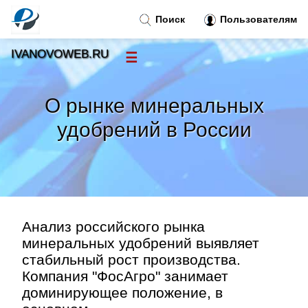
Поиск
Пользователям
IVANOVOWEB.RU
☰
Новости
»
О рынке минеральных
Тренды новостей
»
удобрений в России
Рубрики
»
Правила
»
Анализ российского рынка
Контакт
»
минеральных удобрений выявляет
стабильный рост производства.
Компания "ФосАгро" занимает
доминирующее положение, в