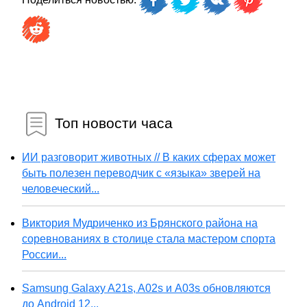
Топ новости часа
ИИ разговорит животных // В каких сферах может
быть полезен переводчик с «языка» зверей на
человеческий...
Виктория Мудриченко из Брянского района на
соревнованиях в столице стала мастером спорта
России...
Samsung Galaxy A21s, A02s и A03s обновляются
до Android 12...