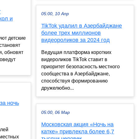
т
05:00, 10 Апр
кол и
TikTok удалил в Азербайджане
более трех миллионов
ют детские
видеороликов за 2024 год
становят
, обновят
Ведущая платформа коротких
оведут
видероликов TikTok ставит в
приоритет безопасность местного
сообщества в Азербайджане,
способствуя формированию
дружелюбно...
 за ночь
05:00, 06 Мар
Московская акция «Ночь на
елей
катке» привлекла более 6,7
 местных
тысячи человек