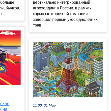
у больше
вертикально интегрированный
сы, бычков,
агрохолдинг в России, в рамках
...
кормозаготовочной кампании
завершил первый укос однолетних
трав...
сская
11:00, 31 Мар
к на