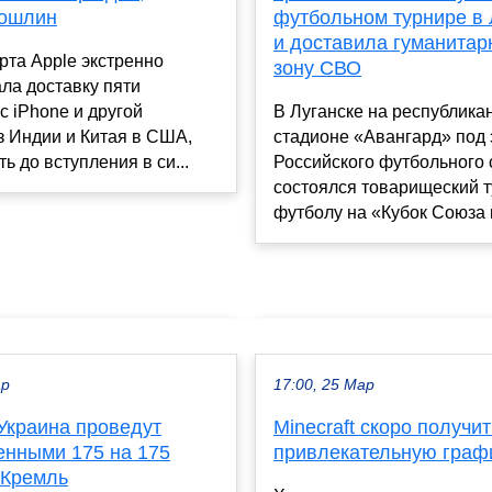
пошлин
футбольном турнире в 
и доставила гуманитар
рта Apple экстренно
зону СВО
ла доставку пяти
с iPhone и другой
В Луганске на республика
з Индии и Китая в США,
стадионе «Авангард» под 
ь до вступления в си...
Российского футбольного
состоялся товарищеский т
футболу на «Кубок Союза в
ар
17:00, 25 Мар
Украина проведут
Minecraft скоро получи
енными 175 на 175
привлекательную граф
 Кремль