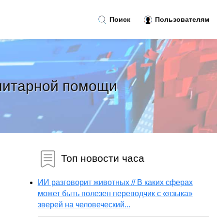
Поиск
Пользователям
анитарной помощи
Топ новости часа
ИИ разговорит животных // В каких сферах
может быть полезен переводчик с «языка»
зверей на человеческий...