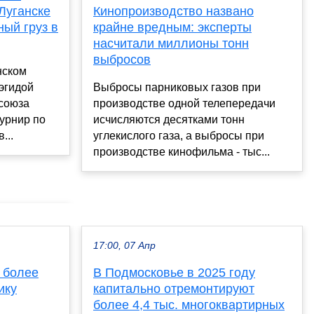
Луганске
Кинопроизводство названо
ный груз в
крайне вредным: эксперты
насчитали миллионы тонн
выбросов
нском
эгидой
Выбросы парниковых газов при
 союза
производстве одной телепередачи
урнир по
исчисляются десятками тонн
...
углекислого газа, а выбросы при
производстве кинофильма - тыс...
17:00, 07 Апр
т более
В Подмосковье в 2025 году
ику
капитально отремонтируют
более 4,4 тыс. многоквартирных