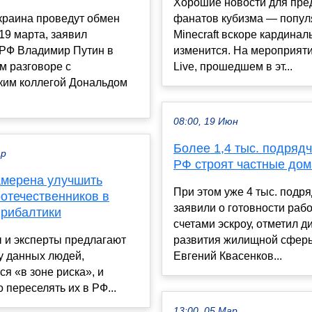
Хорошие новости для пр
краина проведут обмен
фанатов кубизма — попул
19 марта, заявил
Minecraft вскоре кардинал
 РФ Владимир Путин в
изменится. На мероприяти
м разговоре с
Live, прошедшем в эт...
ким коллегой Дональдом
08:00, 19 Июн
Более 1,4 тыс. подрядч
ар
РФ строят частные дом
амерена улучшить
При этом уже 4 тыс. подр
оотечественников в
заявили о готовности рабо
Прибалтики
счетами эскроу, отметил д
 и эксперты предлагают
развития жилищной сфе
у данных людей,
Евгений Квасенков...
я «в зоне риска», и
 переселять их в РФ...
13:00, 05 Мар