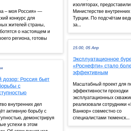
изоляторах, предоставили
на – моя Россия» —
Министерстве внутренних
кий конкурс для
Турции. По подсчётам вед
ных жителей страны,
за...
ботятся о настоящем и
оего региона, готовы
15:00, 05 Апр
Эксплуатационное бур
«Роснефти» стало бол
юн
эффективным
 дозор: Россия бьет
Масштабный проект для 
борьбы с
эффективности проходки
ступностью
эксплуатационных скважи
тво внутренних дел
реализовали сотрудники 
ёт активную борьбу с
Ванкор» совместно со
тупностью, демонстрируя
специалистами тюменск...
ые успехи в этом