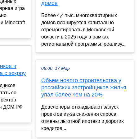
еданных
домов
ярная игра
ьно
Более 4,4 тыс. многоквартирных
и Minecraft
домов планируется капитально
отремонтировать в Московской
области в 2025 году в рамках
региональной программы, реализу...
иков в
05:00, 17 Мар
а с эскроу
Объем нового строительства у
ядчиков
российских застройщиков жилья
тать со
упал более чем на 20%
иректор
ры ДОМ.РФ
Девелоперы откладывают запуск
проектов из-за снижения спроса,
отмены льготной ипотеки и дорогих
кредитов...