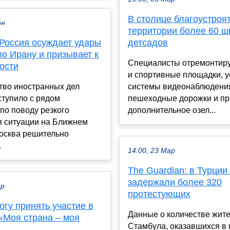
В столице благоустроя
юн
территории более 60 ш
Россия осуждает удары
детсадов
о Ирану и призывает к
Специалисты отремонтиру
ости
и спортивные площадки, у
тво иностранных дел
системы видеонаблюдения
ступило с рядом
пешеходные дорожки и пр
по поводу резкого
дополнительное озел...
я ситуации на Ближнем
Москва решительно
.
14:00, 23 Мар
The Guardian: в Турции
задержали более 320
ар
протестующих
гу принять участие в
Данные о количестве жит
«Моя страна – моя
Стамбула, оказавшихся в