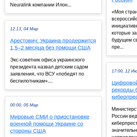
Neuralink компании Илон...
«Моя стра
всероссийс
инициатив
12:13, 04 Мар
которые за
будущем св
Арестович: Украина продержится
пре...
1,5–2 месяца без помощи США
Экс-советник офиса украинского
президента назвал детским садом
17:00, 12 И
заявления, что ВСУ «победят по
беспилотникам»....
Цифровой
рекорды 
киберпре
00:00, 05 Мар
Министерс
России вед
Мировые СМИ о приостановке
киберпрес
военной помощи Украине со
значительн
стороны США