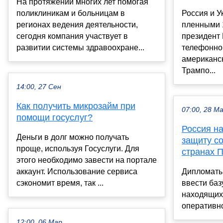
На протяжении многих лет помогая
поликлиникам и больницам в
Россия и У
регионах ведения деятельности,
пленными 
сегодня компания участвует в
президент
развитии системы здравоохране...
телефонно
американс
Трампо...
14:00, 27 Сен
Как получить микрозайм при
07:00, 28 М
помощи госуслуг?
Россия н
Деньги в долг можно получать
защиту с
проще, используя Госуслуги. Для
странах 
этого необходимо завести на портале
аккаунт. Использование сервиса
Дипломаты
сэкономит время, так ...
ввести баз
находящихс
оперативно
12:00, 06 Мар