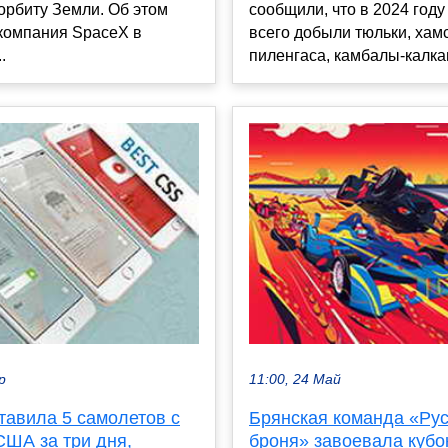
а орбиту Земли. Об этом
сообщили, что в 2024 год
компания SpaceX в
всего добыли тюльки, хам
.
пиленгаса, камбалы-калкан
р
11:00, 24 Май
тавила 5 самолетов с
Брянская команда «Ру
США за три дня,
броня» завоевала кубо