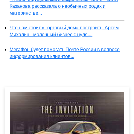
Казанова рассказала о необычных родах и
материнстве...
Что нам стоит «Торговый дом» построить. Артем
Михалин - молочный бизнес с нуля....
МегаФон будет помогать Почте России в вопросе
информирования клиентов...