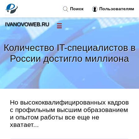
Поиск
Пользователям
IVANOVOWEB.RU
☰
Новости
»
Количество IT-специалистов в
Тренды новостей
»
России достигло миллиона
Рубрики
»
Правила
»
Но высококвалифицированных кадров
Контакт
»
с профильным высшим образованием
и опытом работы все еще не
хватает...