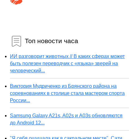
Топ новости часа
ИИ разговорит животных // В каких сферах может
быть полезен переводчик с «языка» зверей на
человеческий...
Виктория Мудриченко из Брянского района на
соревнованиях в столице стала мастером спорта
России...
Samsung Galaxy A21s, A02s и A03s обновляются
до Android 12...
"Я себя ощущала как в сакральном месте". Сати